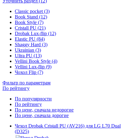
Уточнить раздел (12)
Classic pocket (3)
Book Stand (12)
Book Style (7)
Cristall PU (21)
Drobak Lux-flip (12)
Elastic PU (84)
Shaggy Hard (3)
Ukrainian (3)
Ultra PU (13)
Vellini Book Style (4)
Vellini Lux-flip (9)
Чохол Flip (7)
Фильтр по параметрам
По рейтингу
По популярности
По рейтингу
По цене, сначала недорогие
По цене, сначала дорогие
Чехол Drobak Cristall PU (AV216) для LG L70 Dual
(D325)