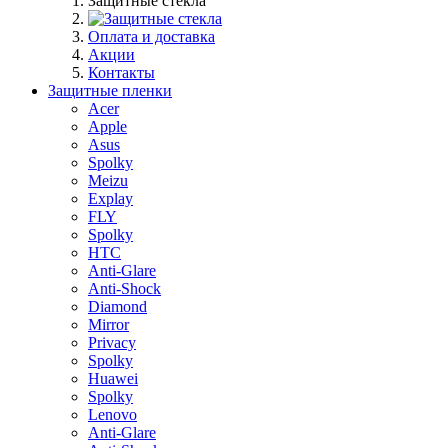
Защитные стекла
Оплата и доставка
Акции
Контакты
Защитные пленки
Acer
Apple
Asus
Spolky
Meizu
Explay
FLY
Spolky
HTC
Anti-Glare
Anti-Shock
Diamond
Mirror
Privacy
Spolky
Huawei
Spolky
Lenovo
Anti-Glare