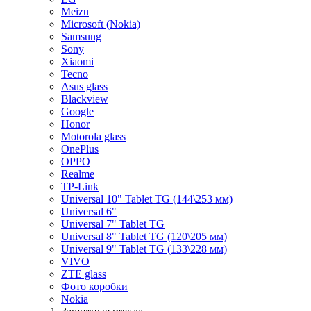
Meizu
Microsoft (Nokia)
Samsung
Sony
Xiaomi
Tecno
Asus glass
Blackview
Google
Honor
Motorola glass
OnePlus
OPPO
Realme
TP-Link
Universal 10" Tablet TG (144\253 мм)
Universal 6"
Universal 7" Tablet TG
Universal 8" Tablet TG (120\205 мм)
Universal 9" Tablet TG (133\228 мм)
VIVO
ZTE glass
Фото коробки
Nokia