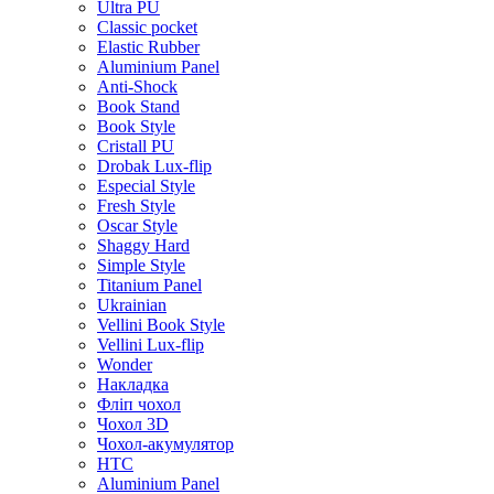
Ultra PU
Classic pocket
Elastic Rubber
Aluminium Panel
Anti-Shock
Book Stand
Book Style
Cristall PU
Drobak Lux-flip
Especial Style
Fresh Style
Oscar Style
Shaggy Hard
Simple Style
Titanium Panel
Ukrainian
Vellini Book Style
Vellini Lux-flip
Wonder
Накладка
Фліп чохол
Чохол 3D
Чохол-акумулятор
HTC
Aluminium Panel