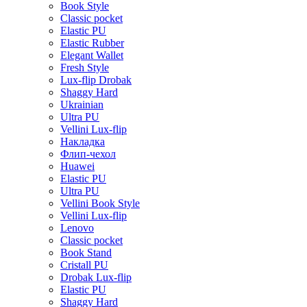
Book Style
Classic pocket
Elastic PU
Elastic Rubber
Elegant Wallet
Fresh Style
Lux-flip Drobak
Shaggy Hard
Ukrainian
Ultra PU
Vellini Lux-flip
Накладка
Флип-чехол
Huawei
Elastic PU
Ultra PU
Vellini Book Style
Vellini Lux-flip
Lenovo
Classic pocket
Book Stand
Cristall PU
Drobak Lux-flip
Elastic PU
Shaggy Hard