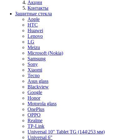
Акции
Контакты
Защитные стекла
Apple
HTC
Huawei
Lenovo
LG
Meizu
Microsoft (Nokia)
Samsung
Sony
Xiaomi
Tecno
Asus glass
Blackview
Google
Honor
Motorola glass
OnePlus
OPPO
Realme
TP-Link
Universal 10" Tablet TG (144\253 мм)
Universal 6"