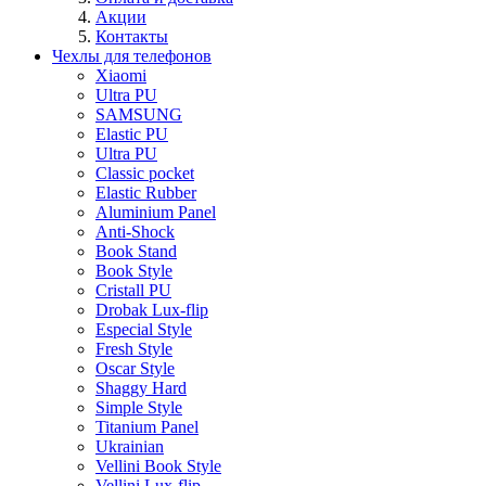
Акции
Контакты
Чехлы для телефонов
Xiaomi
Ultra PU
SAMSUNG
Elastic PU
Ultra PU
Classic pocket
Elastic Rubber
Aluminium Panel
Anti-Shock
Book Stand
Book Style
Cristall PU
Drobak Lux-flip
Especial Style
Fresh Style
Oscar Style
Shaggy Hard
Simple Style
Titanium Panel
Ukrainian
Vellini Book Style
Vellini Lux-flip