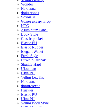
Wonder
Накладка
Фліп чохол
Чохол 3D
Чохол-акумулятор
HTC
Aluminium Panel
Book Style
Classic pocket
Elastic PU
Elastic Rubber
Elegant Wallet
Fresh Style
Lux-flip Drobak
Shaggy Hard
Ukrainian
Ultra PU
Vellini Lux-flip
Накладка
Флип-чехол
Huawei
Elastic PU
Ultra PU
Vellini Book Style