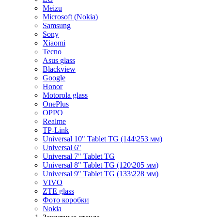
Meizu
Microsoft (Nokia)
Samsung
Sony
Xiaomi
Tecno
Asus glass
Blackview
Google
Honor
Motorola glass
OnePlus
OPPO
Realme
TP-Link
Universal 10" Tablet TG (144\253 мм)
Universal 6"
Universal 7" Tablet TG
Universal 8" Tablet TG (120\205 мм)
Universal 9" Tablet TG (133\228 мм)
VIVO
ZTE glass
Фото коробки
Nokia