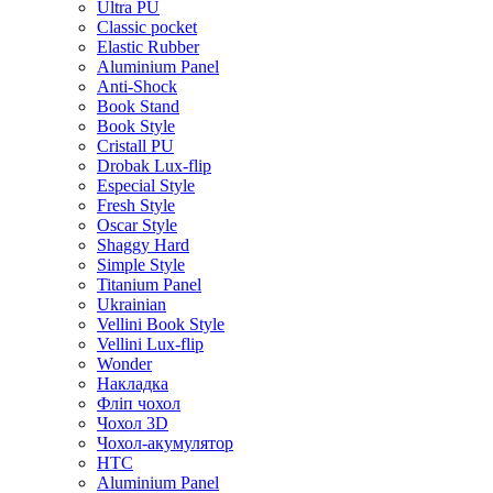
Ultra PU
Classic pocket
Elastic Rubber
Aluminium Panel
Anti-Shock
Book Stand
Book Style
Cristall PU
Drobak Lux-flip
Especial Style
Fresh Style
Oscar Style
Shaggy Hard
Simple Style
Titanium Panel
Ukrainian
Vellini Book Style
Vellini Lux-flip
Wonder
Накладка
Фліп чохол
Чохол 3D
Чохол-акумулятор
HTC
Aluminium Panel