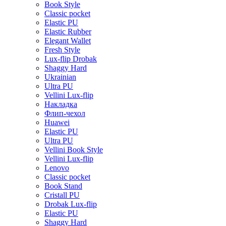
Book Style
Classic pocket
Elastic PU
Elastic Rubber
Elegant Wallet
Fresh Style
Lux-flip Drobak
Shaggy Hard
Ukrainian
Ultra PU
Vellini Lux-flip
Накладка
Флип-чехол
Huawei
Elastic PU
Ultra PU
Vellini Book Style
Vellini Lux-flip
Lenovo
Classic pocket
Book Stand
Cristall PU
Drobak Lux-flip
Elastic PU
Shaggy Hard