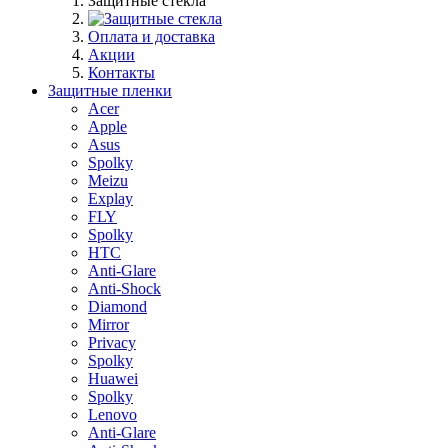
Защитные стекла
Оплата и доставка
Акции
Контакты
Защитные пленки
Acer
Apple
Asus
Spolky
Meizu
Explay
FLY
Spolky
HTC
Anti-Glare
Anti-Shock
Diamond
Mirror
Privacy
Spolky
Huawei
Spolky
Lenovo
Anti-Glare