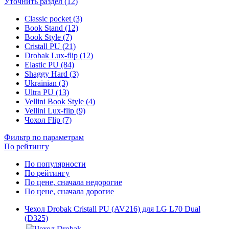
Уточнить раздел (12)
Classic pocket (3)
Book Stand (12)
Book Style (7)
Cristall PU (21)
Drobak Lux-flip (12)
Elastic PU (84)
Shaggy Hard (3)
Ukrainian (3)
Ultra PU (13)
Vellini Book Style (4)
Vellini Lux-flip (9)
Чохол Flip (7)
Фильтр по параметрам
По рейтингу
По популярности
По рейтингу
По цене, сначала недорогие
По цене, сначала дорогие
Чехол Drobak Cristall PU (AV216) для LG L70 Dual
(D325)