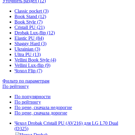
Уточнить раздел (12)
Classic pocket (3)
Book Stand (12)
Book Style (7)
Cristall PU (21)
Drobak Lux-flip (12)
Elastic PU (84)
Shaggy Hard (3)
Ukrainian (3)
Ultra PU (13)
Vellini Book Style (4)
Vellini Lux-flip (9)
Чохол Flip (7)
Фильтр по параметрам
По рейтингу
По популярности
По рейтингу
По цене, сначала недорогие
По цене, сначала дорогие
Чехол Drobak Cristall PU (AV216) для LG L70 Dual
(D325)