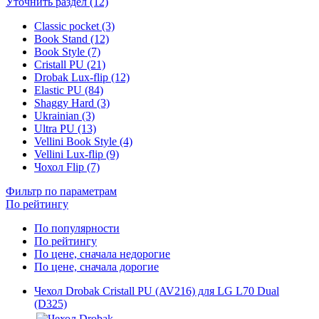
Уточнить раздел (12)
Classic pocket (3)
Book Stand (12)
Book Style (7)
Cristall PU (21)
Drobak Lux-flip (12)
Elastic PU (84)
Shaggy Hard (3)
Ukrainian (3)
Ultra PU (13)
Vellini Book Style (4)
Vellini Lux-flip (9)
Чохол Flip (7)
Фильтр по параметрам
По рейтингу
По популярности
По рейтингу
По цене, сначала недорогие
По цене, сначала дорогие
Чехол Drobak Cristall PU (AV216) для LG L70 Dual
(D325)