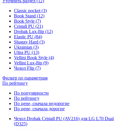
Уточнить раздел (12)
Classic pocket (3)
Book Stand (12)
Book Style (7)
Cristall PU (21)
Drobak Lux-flip (12)
Elastic PU (84)
Shaggy Hard (3)
Ukrainian (3)
Ultra PU (13)
Vellini Book Style (4)
Vellini Lux-flip (9)
Чохол Flip (7)
Фильтр по параметрам
По рейтингу
По популярности
По рейтингу
По цене, сначала недорогие
По цене, сначала дорогие
Чехол Drobak Cristall PU (AV216) для LG L70 Dual
(D325)