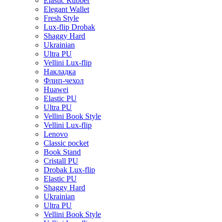
Elastic Rubber
Elegant Wallet
Fresh Style
Lux-flip Drobak
Shaggy Hard
Ukrainian
Ultra PU
Vellini Lux-flip
Накладка
Флип-чехол
Huawei
Elastic PU
Ultra PU
Vellini Book Style
Vellini Lux-flip
Lenovo
Classic pocket
Book Stand
Cristall PU
Drobak Lux-flip
Elastic PU
Shaggy Hard
Ukrainian
Ultra PU
Vellini Book Style