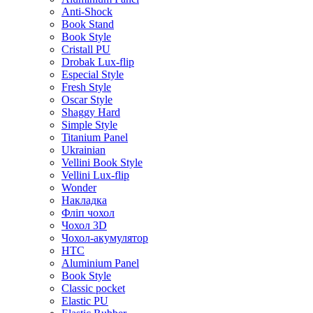
Anti-Shock
Book Stand
Book Style
Cristall PU
Drobak Lux-flip
Especial Style
Fresh Style
Oscar Style
Shaggy Hard
Simple Style
Titanium Panel
Ukrainian
Vellini Book Style
Vellini Lux-flip
Wonder
Накладка
Фліп чохол
Чохол 3D
Чохол-акумулятор
HTC
Aluminium Panel
Book Style
Classic pocket
Elastic PU