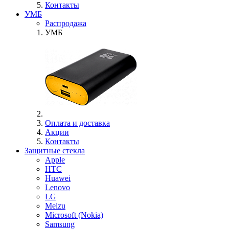
Контакты
УМБ
Распродажа
УМБ
Оплата и доставка
Акции
Контакты
Защитные стекла
Apple
HTC
Huawei
Lenovo
LG
Meizu
Microsoft (Nokia)
Samsung