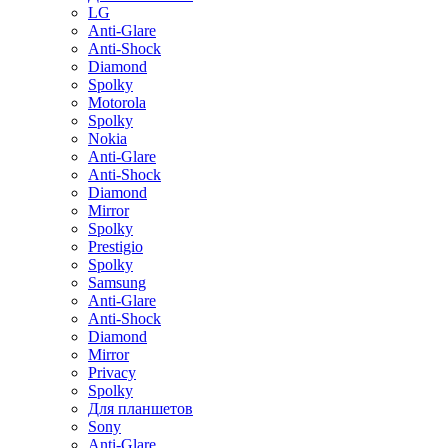
LG
Anti-Glare
Anti-Shock
Diamond
Spolky
Motorola
Spolky
Nokia
Anti-Glare
Anti-Shock
Diamond
Mirror
Spolky
Prestigio
Spolky
Samsung
Anti-Glare
Anti-Shock
Diamond
Mirror
Privacy
Spolky
Для планшетов
Sony
Anti-Glare