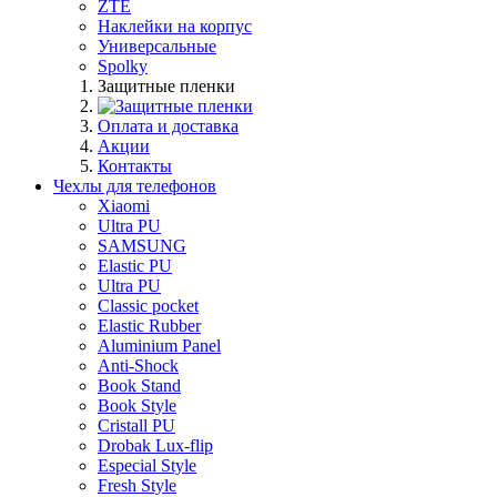
ZTE
Наклейки на корпус
Универсальные
Spolky
Защитные пленки
Оплата и доставка
Акции
Контакты
Чехлы для телефонов
Xiaomi
Ultra PU
SAMSUNG
Elastic PU
Ultra PU
Classic pocket
Elastic Rubber
Aluminium Panel
Anti-Shock
Book Stand
Book Style
Cristall PU
Drobak Lux-flip
Especial Style
Fresh Style