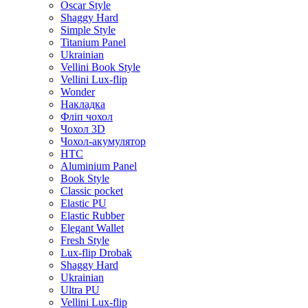
Oscar Style
Shaggy Hard
Simple Style
Titanium Panel
Ukrainian
Vellini Book Style
Vellini Lux-flip
Wonder
Накладка
Фліп чохол
Чохол 3D
Чохол-акумулятор
HTC
Aluminium Panel
Book Style
Classic pocket
Elastic PU
Elastic Rubber
Elegant Wallet
Fresh Style
Lux-flip Drobak
Shaggy Hard
Ukrainian
Ultra PU
Vellini Lux-flip