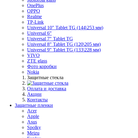
OnePlus
OPPO
Realme
TP-Link
Universal 10" Tablet TG (144\253 мм)
Universal 6"
Universal 7" Tablet TG
Universal 8" Tablet TG (120\205 мм)
Universal 9" Tablet TG (133\228 мм)
VIVO
ZTE glass
Фото коробки
Nokia
Защитные стекла
Оплата и доставка
Акции
Контакты
Защитные пленки
Acer
Apple
Asus
Spolky
Meizu