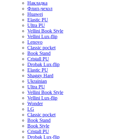
Накладка
Флип-чехол
Huawei
Elastic PU
Ultra PU
Vellini Book Style
Vellini Lux-flip
Lenovo
Classic pocket
Book Stand
Cristall PU
Drobak Lux-flip
Elastic PU
Shaggy Hard
Ukrainian
Ultra PU
Vellini Book Style
Vellini Lux-flip
Wonder
LG
Classic pocket
Book Stand
Book Style
Cristall PU
Drobak Lux-flip