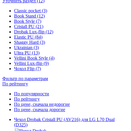
Уточнить раздел (12)
Classic pocket (3)
Book Stand (12)
Book Style (7)
Cristall PU (21)
Drobak Lux-flip (12)
Elastic PU (84)
Shaggy Hard (3)
Ukrainian (3)
Ultra PU (13)
Vellini Book Style (4)
Vellini Lux-flip (9)
Чохол Flip (7)
Фильтр по параметрам
По рейтингу
По популярности
По рейтингу
По цене, сначала недорогие
По цене, сначала дорогие
Чехол Drobak Cristall PU (AV216) для LG L70 Dual
(D325)