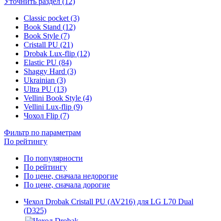
Уточнить раздел (12)
Classic pocket (3)
Book Stand (12)
Book Style (7)
Cristall PU (21)
Drobak Lux-flip (12)
Elastic PU (84)
Shaggy Hard (3)
Ukrainian (3)
Ultra PU (13)
Vellini Book Style (4)
Vellini Lux-flip (9)
Чохол Flip (7)
Фильтр по параметрам
По рейтингу
По популярности
По рейтингу
По цене, сначала недорогие
По цене, сначала дорогие
Чехол Drobak Cristall PU (AV216) для LG L70 Dual
(D325)