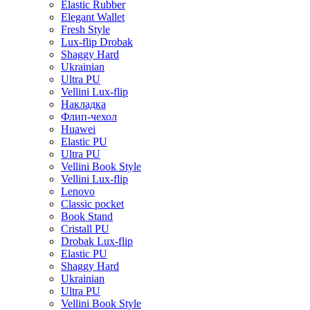
Elastic Rubber
Elegant Wallet
Fresh Style
Lux-flip Drobak
Shaggy Hard
Ukrainian
Ultra PU
Vellini Lux-flip
Накладка
Флип-чехол
Huawei
Elastic PU
Ultra PU
Vellini Book Style
Vellini Lux-flip
Lenovo
Classic pocket
Book Stand
Cristall PU
Drobak Lux-flip
Elastic PU
Shaggy Hard
Ukrainian
Ultra PU
Vellini Book Style