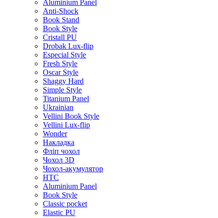
Aluminium Panel
Anti-Shock
Book Stand
Book Style
Cristall PU
Drobak Lux-flip
Especial Style
Fresh Style
Oscar Style
Shaggy Hard
Simple Style
Titanium Panel
Ukrainian
Vellini Book Style
Vellini Lux-flip
Wonder
Накладка
Фліп чохол
Чохол 3D
Чохол-акумулятор
HTC
Aluminium Panel
Book Style
Classic pocket
Elastic PU