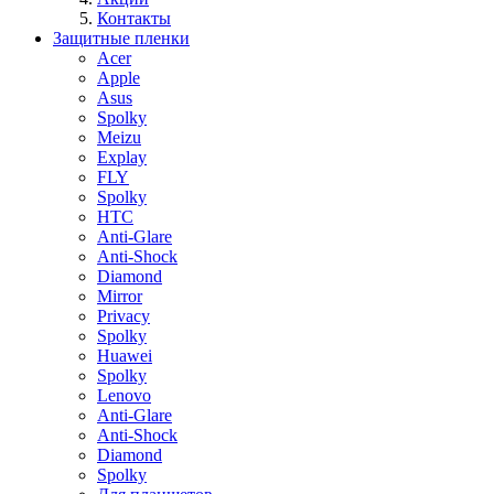
Контакты
Защитные пленки
Acer
Apple
Asus
Spolky
Meizu
Explay
FLY
Spolky
HTC
Anti-Glare
Anti-Shock
Diamond
Mirror
Privacy
Spolky
Huawei
Spolky
Lenovo
Anti-Glare
Anti-Shock
Diamond
Spolky