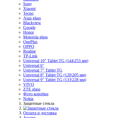
Sony
Xiaomi
Tecno
Asus glass
Blackview
Google
Honor
Motorola glass
OnePlus
OPPO
Realme
TP-Link
Universal 10" Tablet TG (144\253 мм)
Universal 6"
Universal 7" Tablet TG
Universal 8" Tablet TG (120\205 мм)
Universal 9" Tablet TG (133\228 мм)
VIVO
ZTE glass
Фото коробки
Nokia
Защитные стекла
Оплата и доставка
Акции