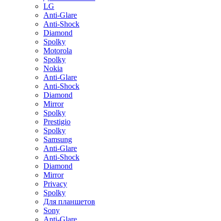
LG
Anti-Glare
Anti-Shock
Diamond
Spolky
Motorola
Spolky
Nokia
Anti-Glare
Anti-Shock
Diamond
Mirror
Spolky
Prestigio
Spolky
Samsung
Anti-Glare
Anti-Shock
Diamond
Mirror
Privacy
Spolky
Для планшетов
Sony
Anti-Glare