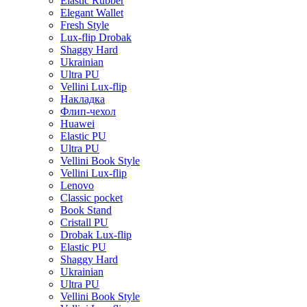
Elastic Rubber
Elegant Wallet
Fresh Style
Lux-flip Drobak
Shaggy Hard
Ukrainian
Ultra PU
Vellini Lux-flip
Накладка
Флип-чехол
Huawei
Elastic PU
Ultra PU
Vellini Book Style
Vellini Lux-flip
Lenovo
Classic pocket
Book Stand
Cristall PU
Drobak Lux-flip
Elastic PU
Shaggy Hard
Ukrainian
Ultra PU
Vellini Book Style