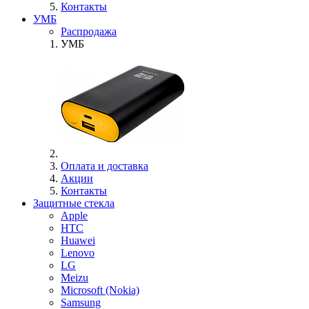
Контакты
УМБ
Распродажа
УМБ
Оплата и доставка
Акции
Контакты
Защитные стекла
Apple
HTC
Huawei
Lenovo
LG
Meizu
Microsoft (Nokia)
Samsung