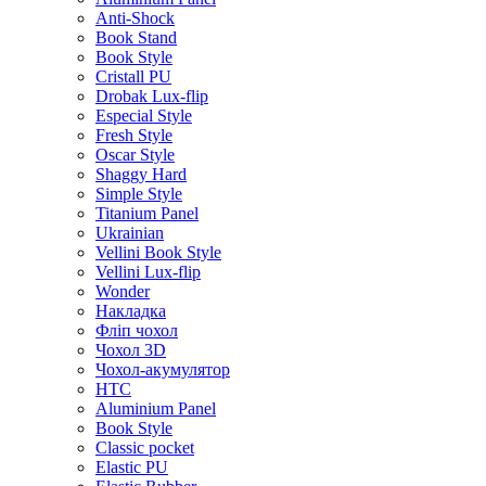
Anti-Shock
Book Stand
Book Style
Cristall PU
Drobak Lux-flip
Especial Style
Fresh Style
Oscar Style
Shaggy Hard
Simple Style
Titanium Panel
Ukrainian
Vellini Book Style
Vellini Lux-flip
Wonder
Накладка
Фліп чохол
Чохол 3D
Чохол-акумулятор
HTC
Aluminium Panel
Book Style
Classic pocket
Elastic PU