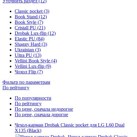
Уточнить раздел (12)
Classic pocket (3)
Book Stand (12)
Book Style (7)
Cristall PU (21)
Drobak Lux-flip (12)
Elastic PU (84)
Shaggy Hard (3)
Ukrainian (3)
Ultra PU (13)
Vellini Book Style (4)
Vellini Lux-flip (9)
Чохол Flip (7)
Фильтр по параметрам
По рейтингу
По популярности
По рейтингу
По цене, сначала недорогие
По цене, сначала дорогие
Чехол-карман Drobak Classic pocket для LG L60 Dual
X135 (Black)
Чехол-карман Drobak Classic