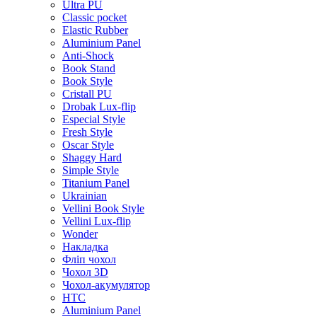
Ultra PU
Classic pocket
Elastic Rubber
Aluminium Panel
Anti-Shock
Book Stand
Book Style
Cristall PU
Drobak Lux-flip
Especial Style
Fresh Style
Oscar Style
Shaggy Hard
Simple Style
Titanium Panel
Ukrainian
Vellini Book Style
Vellini Lux-flip
Wonder
Накладка
Фліп чохол
Чохол 3D
Чохол-акумулятор
HTC
Aluminium Panel