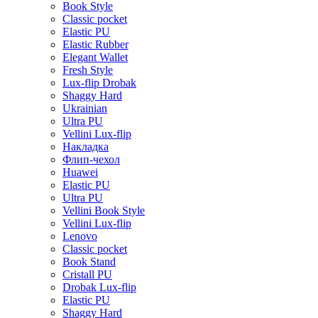
Book Style
Classic pocket
Elastic PU
Elastic Rubber
Elegant Wallet
Fresh Style
Lux-flip Drobak
Shaggy Hard
Ukrainian
Ultra PU
Vellini Lux-flip
Накладка
Флип-чехол
Huawei
Elastic PU
Ultra PU
Vellini Book Style
Vellini Lux-flip
Lenovo
Classic pocket
Book Stand
Cristall PU
Drobak Lux-flip
Elastic PU
Shaggy Hard