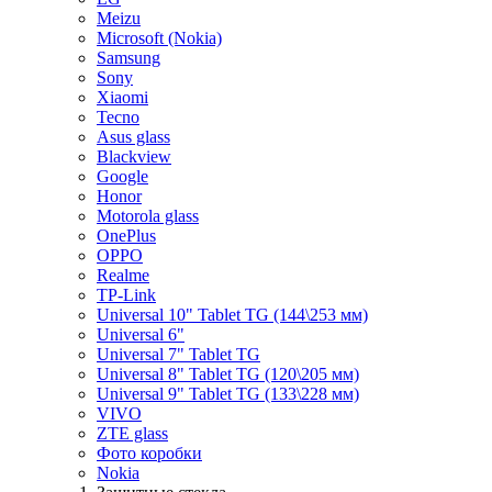
Meizu
Microsoft (Nokia)
Samsung
Sony
Xiaomi
Tecno
Asus glass
Blackview
Google
Honor
Motorola glass
OnePlus
OPPO
Realme
TP-Link
Universal 10" Tablet TG (144\253 мм)
Universal 6"
Universal 7" Tablet TG
Universal 8" Tablet TG (120\205 мм)
Universal 9" Tablet TG (133\228 мм)
VIVO
ZTE glass
Фото коробки
Nokia