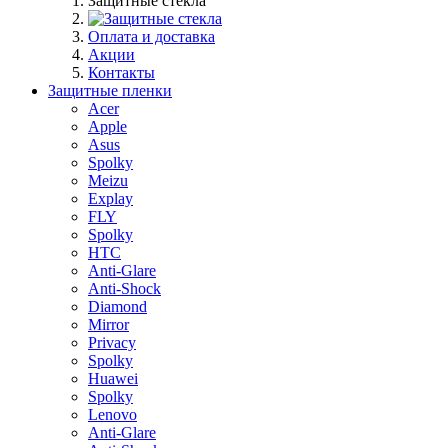
Защитные стекла
Оплата и доставка
Акции
Контакты
Защитные пленки
Acer
Apple
Asus
Spolky
Meizu
Explay
FLY
Spolky
HTC
Anti-Glare
Anti-Shock
Diamond
Mirror
Privacy
Spolky
Huawei
Spolky
Lenovo
Anti-Glare