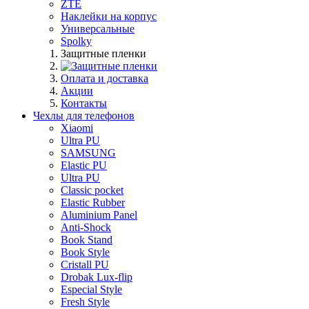
ZTE
Наклейки на корпус
Универсальные
Spolky
Защитные пленки
Оплата и доставка
Акции
Контакты
Чехлы для телефонов
Xiaomi
Ultra PU
SAMSUNG
Elastic PU
Ultra PU
Classic pocket
Elastic Rubber
Aluminium Panel
Anti-Shock
Book Stand
Book Style
Cristall PU
Drobak Lux-flip
Especial Style
Fresh Style