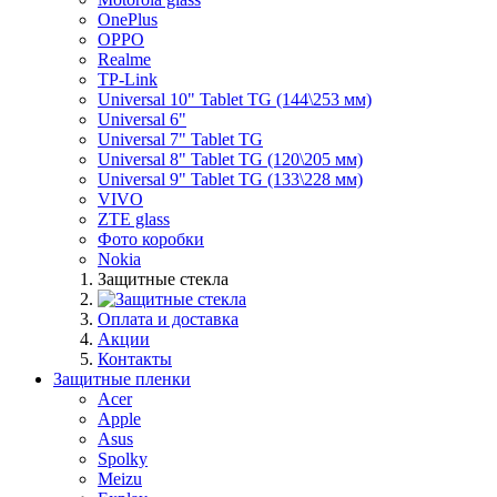
OnePlus
OPPO
Realme
TP-Link
Universal 10" Tablet TG (144\253 мм)
Universal 6"
Universal 7" Tablet TG
Universal 8" Tablet TG (120\205 мм)
Universal 9" Tablet TG (133\228 мм)
VIVO
ZTE glass
Фото коробки
Nokia
Защитные стекла
Оплата и доставка
Акции
Контакты
Защитные пленки
Acer
Apple
Asus
Spolky
Meizu