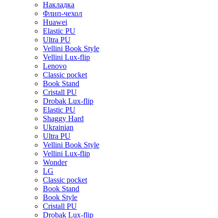
Накладка
Флип-чехол
Huawei
Elastic PU
Ultra PU
Vellini Book Style
Vellini Lux-flip
Lenovo
Classic pocket
Book Stand
Cristall PU
Drobak Lux-flip
Elastic PU
Shaggy Hard
Ukrainian
Ultra PU
Vellini Book Style
Vellini Lux-flip
Wonder
LG
Classic pocket
Book Stand
Book Style
Cristall PU
Drobak Lux-flip