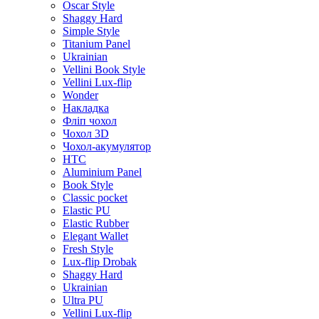
Oscar Style
Shaggy Hard
Simple Style
Titanium Panel
Ukrainian
Vellini Book Style
Vellini Lux-flip
Wonder
Накладка
Фліп чохол
Чохол 3D
Чохол-акумулятор
HTC
Aluminium Panel
Book Style
Classic pocket
Elastic PU
Elastic Rubber
Elegant Wallet
Fresh Style
Lux-flip Drobak
Shaggy Hard
Ukrainian
Ultra PU
Vellini Lux-flip