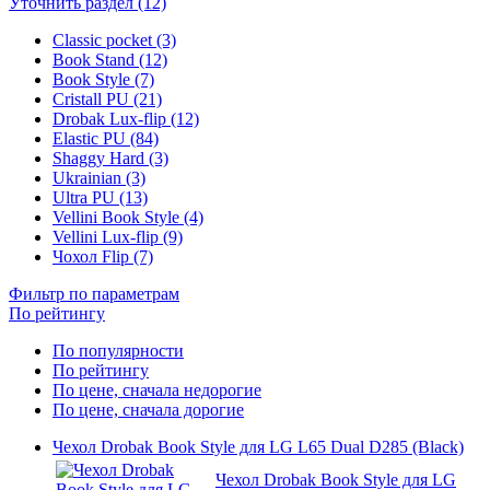
Уточнить раздел (12)
Classic pocket (3)
Book Stand (12)
Book Style (7)
Cristall PU (21)
Drobak Lux-flip (12)
Elastic PU (84)
Shaggy Hard (3)
Ukrainian (3)
Ultra PU (13)
Vellini Book Style (4)
Vellini Lux-flip (9)
Чохол Flip (7)
Фильтр по параметрам
По рейтингу
По популярности
По рейтингу
По цене, сначала недорогие
По цене, сначала дорогие
Чехол Drobak Book Style для LG L65 Dual D285 (Black)
Чехол Drobak Book Style для LG