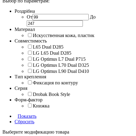
Выбор по параметрам:
Роздрібна
От
До
Материал
Искусственная кожа, пластик
Совместимость
L65 Dual D285
LG L65 Dual D285
LG Optimus L7 Dual P715
LG Optimus L70 Dual D325
LG Optimus L90 Dual D410
Тип крепления
Фиксация по контуру
Серия
Drobak Book Style
Форм-фактор
Книжка
Показать
Сбросить
Выберите модификацию товара