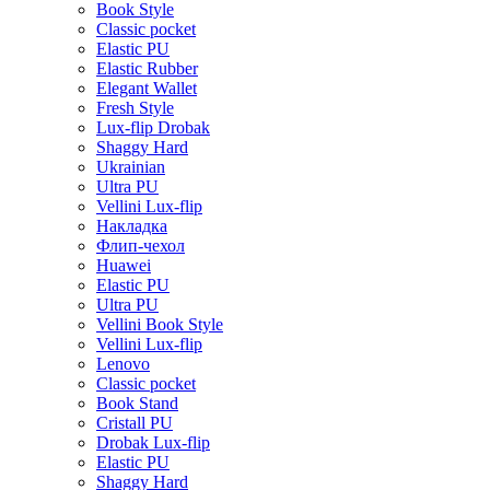
Book Style
Classic pocket
Elastic PU
Elastic Rubber
Elegant Wallet
Fresh Style
Lux-flip Drobak
Shaggy Hard
Ukrainian
Ultra PU
Vellini Lux-flip
Накладка
Флип-чехол
Huawei
Elastic PU
Ultra PU
Vellini Book Style
Vellini Lux-flip
Lenovo
Classic pocket
Book Stand
Cristall PU
Drobak Lux-flip
Elastic PU
Shaggy Hard