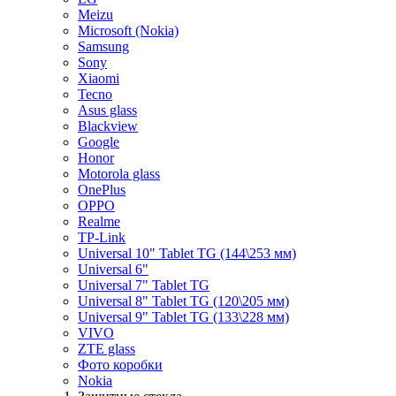
Meizu
Microsoft (Nokia)
Samsung
Sony
Xiaomi
Tecno
Asus glass
Blackview
Google
Honor
Motorola glass
OnePlus
OPPO
Realme
TP-Link
Universal 10" Tablet TG (144\253 мм)
Universal 6"
Universal 7" Tablet TG
Universal 8" Tablet TG (120\205 мм)
Universal 9" Tablet TG (133\228 мм)
VIVO
ZTE glass
Фото коробки
Nokia