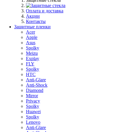
Защитные стекла
Оплата и доставка
Акции
Контакты
Защитные пленки
Acer
Apple
Asus
Spolky
Meizu
Explay
FLY
Spolky
HTC
Anti-Glare
Anti-Shock
Diamond
Mirror
Privacy
Spolky
Huawei
Spolky
Lenovo
Anti-Glare