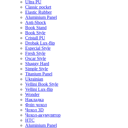
Ultra PU
Classic pocket
Elastic Rubber
Aluminium Panel
Anti-Shock
Book Stand
Book Style
Cristall PU
Drobak Lux-flip
Especial Style
Fresh Style
Oscar Style
Shaggy Hard
Simple Style
Titanium Panel
Ukrainian
Vellini Book Style
Vellini Lux-flip
Wonder
Накладка
Фліп чохол
Чохол 3D
Чохол-акумулятор
HTC
Aluminium Panel