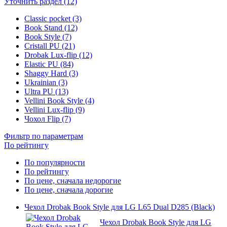
Уточнить раздел (12)
Classic pocket (3)
Book Stand (12)
Book Style (7)
Cristall PU (21)
Drobak Lux-flip (12)
Elastic PU (84)
Shaggy Hard (3)
Ukrainian (3)
Ultra PU (13)
Vellini Book Style (4)
Vellini Lux-flip (9)
Чохол Flip (7)
Фильтр по параметрам
По рейтингу
По популярности
По рейтингу
По цене, сначала недорогие
По цене, сначала дорогие
Чехол Drobak Book Style для LG L65 Dual D285 (Black)
Чехол Drobak Book Style для LG