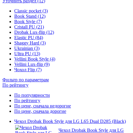
Уточнить раздел (12)
Classic pocket (3)
Book Stand (12)
Book Style (7)
Cristall PU (21)
Drobak Lux-flip (12)
Elastic PU (84)
Shaggy Hard (3)
Ukrainian (3)
Ultra PU (13)
Vellini Book Style (4)
Vellini Lux-flip (9)
Чохол Flip (7)
Фильтр по параметрам
По рейтингу
По популярности
По рейтингу
По цене, сначала недорогие
По цене, сначала дорогие
Чехол Drobak Book Style для LG L65 Dual D285 (Black)
Чехол Drobak Book Style для LG