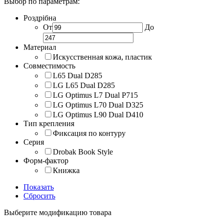
Выбор по параметрам:
Роздрібна
От
До
Материал
Искусственная кожа, пластик
Совместимость
L65 Dual D285
LG L65 Dual D285
LG Optimus L7 Dual P715
LG Optimus L70 Dual D325
LG Optimus L90 Dual D410
Тип крепления
Фиксация по контуру
Серия
Drobak Book Style
Форм-фактор
Книжка
Показать
Сбросить
Выберите модификацию товара