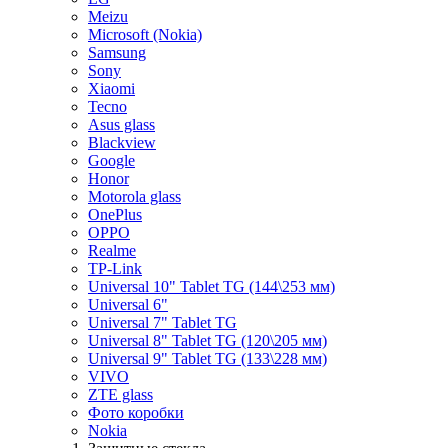
Meizu
Microsoft (Nokia)
Samsung
Sony
Xiaomi
Tecno
Asus glass
Blackview
Google
Honor
Motorola glass
OnePlus
OPPO
Realme
TP-Link
Universal 10" Tablet TG (144\253 мм)
Universal 6"
Universal 7" Tablet TG
Universal 8" Tablet TG (120\205 мм)
Universal 9" Tablet TG (133\228 мм)
VIVO
ZTE glass
Фото коробки
Nokia