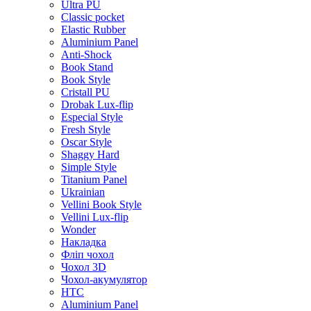
Ultra PU
Classic pocket
Elastic Rubber
Aluminium Panel
Anti-Shock
Book Stand
Book Style
Cristall PU
Drobak Lux-flip
Especial Style
Fresh Style
Oscar Style
Shaggy Hard
Simple Style
Titanium Panel
Ukrainian
Vellini Book Style
Vellini Lux-flip
Wonder
Накладка
Фліп чохол
Чохол 3D
Чохол-акумулятор
HTC
Aluminium Panel