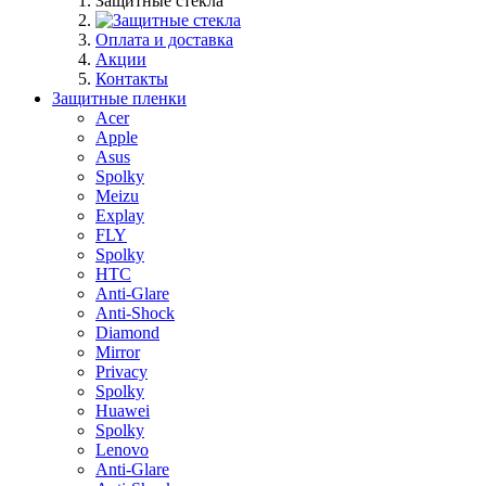
Защитные стекла
Оплата и доставка
Акции
Контакты
Защитные пленки
Acer
Apple
Asus
Spolky
Meizu
Explay
FLY
Spolky
HTC
Anti-Glare
Anti-Shock
Diamond
Mirror
Privacy
Spolky
Huawei
Spolky
Lenovo
Anti-Glare