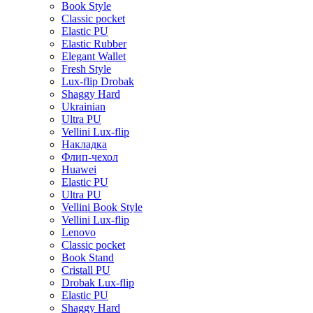
Book Style
Classic pocket
Elastic PU
Elastic Rubber
Elegant Wallet
Fresh Style
Lux-flip Drobak
Shaggy Hard
Ukrainian
Ultra PU
Vellini Lux-flip
Накладка
Флип-чехол
Huawei
Elastic PU
Ultra PU
Vellini Book Style
Vellini Lux-flip
Lenovo
Classic pocket
Book Stand
Cristall PU
Drobak Lux-flip
Elastic PU
Shaggy Hard