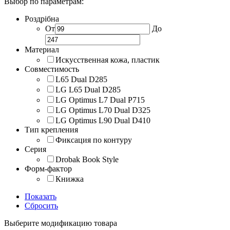
Выбор по параметрам:
Роздрібна
От
До
Материал
Искусственная кожа, пластик
Совместимость
L65 Dual D285
LG L65 Dual D285
LG Optimus L7 Dual P715
LG Optimus L70 Dual D325
LG Optimus L90 Dual D410
Тип крепления
Фиксация по контуру
Серия
Drobak Book Style
Форм-фактор
Книжка
Показать
Сбросить
Выберите модификацию товара