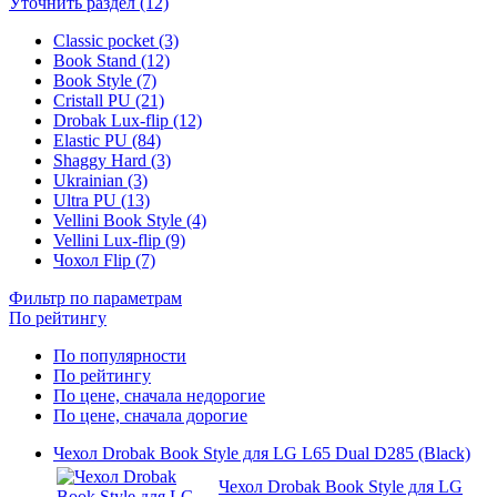
Уточнить раздел (12)
Classic pocket (3)
Book Stand (12)
Book Style (7)
Cristall PU (21)
Drobak Lux-flip (12)
Elastic PU (84)
Shaggy Hard (3)
Ukrainian (3)
Ultra PU (13)
Vellini Book Style (4)
Vellini Lux-flip (9)
Чохол Flip (7)
Фильтр по параметрам
По рейтингу
По популярности
По рейтингу
По цене, сначала недорогие
По цене, сначала дорогие
Чехол Drobak Book Style для LG L65 Dual D285 (Black)
Чехол Drobak Book Style для LG