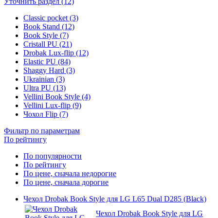
Уточнить раздел (12)
Classic pocket (3)
Book Stand (12)
Book Style (7)
Cristall PU (21)
Drobak Lux-flip (12)
Elastic PU (84)
Shaggy Hard (3)
Ukrainian (3)
Ultra PU (13)
Vellini Book Style (4)
Vellini Lux-flip (9)
Чохол Flip (7)
Фильтр по параметрам
По рейтингу
По популярности
По рейтингу
По цене, сначала недорогие
По цене, сначала дорогие
Чехол Drobak Book Style для LG L65 Dual D285 (Black)
Чехол Drobak Book Style для LG