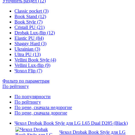
Уточнить раздел (12)
Classic pocket (3)
Book Stand (12)
Book Style (7)
Cristall PU (21)
Drobak Lux-flip (12)
Elastic PU (84)
Shaggy Hard (3)
Ukrainian (3)
Ultra PU (13)
Vellini Book Style (4)
Vellini Lux-flip (9)
Чохол Flip (7)
Фильтр по параметрам
По рейтингу
По популярности
По рейтингу
По цене, сначала недорогие
По цене, сначала дорогие
Чехол Drobak Book Style для LG L65 Dual D285 (Black)
Чехол Drobak Book Style для LG