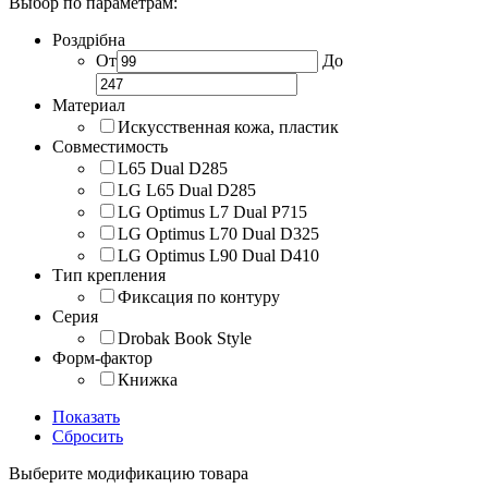
Выбор по параметрам:
Роздрібна
От
До
Материал
Искусственная кожа, пластик
Совместимость
L65 Dual D285
LG L65 Dual D285
LG Optimus L7 Dual P715
LG Optimus L70 Dual D325
LG Optimus L90 Dual D410
Тип крепления
Фиксация по контуру
Серия
Drobak Book Style
Форм-фактор
Книжка
Показать
Сбросить
Выберите модификацию товара