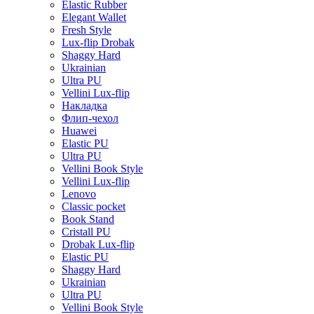
Elastic Rubber
Elegant Wallet
Fresh Style
Lux-flip Drobak
Shaggy Hard
Ukrainian
Ultra PU
Vellini Lux-flip
Накладка
Флип-чехол
Huawei
Elastic PU
Ultra PU
Vellini Book Style
Vellini Lux-flip
Lenovo
Classic pocket
Book Stand
Cristall PU
Drobak Lux-flip
Elastic PU
Shaggy Hard
Ukrainian
Ultra PU
Vellini Book Style