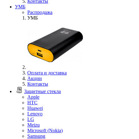
Контакты
УМБ
Распродажа
УМБ
Оплата и доставка
Акции
Контакты
Защитные стекла
Apple
HTC
Huawei
Lenovo
LG
Meizu
Microsoft (Nokia)
Samsung