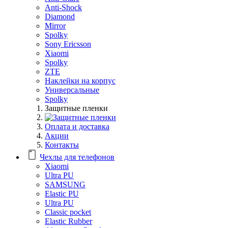
Anti-Shock
Diamond
Mirror
Spolky
Sony Ericsson
Xiaomi
Spolky
ZTE
Наклейки на корпус
Универсальные
Spolky
Защитные пленки
Оплата и доставка
Акции
Контакты
Чехлы для телефонов
Xiaomi
Ultra PU
SAMSUNG
Elastic PU
Ultra PU
Classic pocket
Elastic Rubber