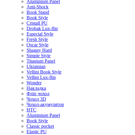
Aluminium Panel
Anti-Shock
Book Stand
Book Style
Cristall PU
Drobak Lux-flip
Especial Style
Fresh Style
Oscar Style
Shaggy Hard
Simple Style
Titanium Panel
Ukrainian
Vellini Book Style
Vellini Lux-flip
Wonder
Накладка
Фліп чохол
Чохол 3D
Чохол-акумулятор
HTC
Aluminium Panel
Book Style
Classic pocket
Elastic PU