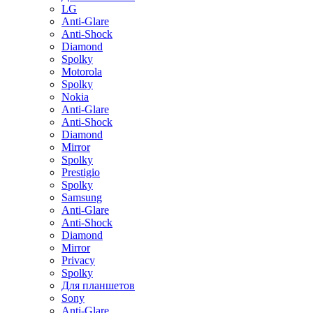
LG
Anti-Glare
Anti-Shock
Diamond
Spolky
Motorola
Spolky
Nokia
Anti-Glare
Anti-Shock
Diamond
Mirror
Spolky
Prestigio
Spolky
Samsung
Anti-Glare
Anti-Shock
Diamond
Mirror
Privacy
Spolky
Для планшетов
Sony
Anti-Glare