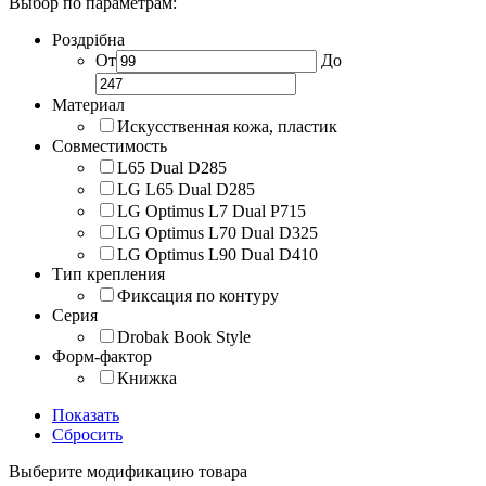
Выбор по параметрам:
Роздрібна
От
До
Материал
Искусственная кожа, пластик
Совместимость
L65 Dual D285
LG L65 Dual D285
LG Optimus L7 Dual P715
LG Optimus L70 Dual D325
LG Optimus L90 Dual D410
Тип крепления
Фиксация по контуру
Серия
Drobak Book Style
Форм-фактор
Книжка
Показать
Сбросить
Выберите модификацию товара