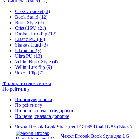
Уточнить раздел (12)
Classic pocket (3)
Book Stand (12)
Book Style (7)
Cristall PU (21)
Drobak Lux-flip (12)
Elastic PU (84)
Shaggy Hard (3)
Ukrainian (3)
Ultra PU (13)
Vellini Book Style (4)
Vellini Lux-flip (9)
Чохол Flip (7)
Фильтр по параметрам
По рейтингу
По популярности
По рейтингу
По цене, сначала недорогие
По цене, сначала дорогие
Чехол Drobak Book Style для LG L65 Dual D285 (Black)
Чехол Drobak Book Style для LG