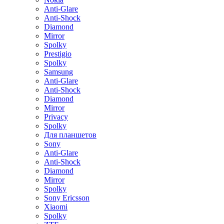
Anti-Glare
Anti-Shock
Diamond
Mirror
Spolky
Prestigio
Spolky
Samsung
Anti-Glare
Anti-Shock
Diamond
Mirror
Privacy
Spolky
Для планшетов
Sony
Anti-Glare
Anti-Shock
Diamond
Mirror
Spolky
Sony Ericsson
Xiaomi
Spolky