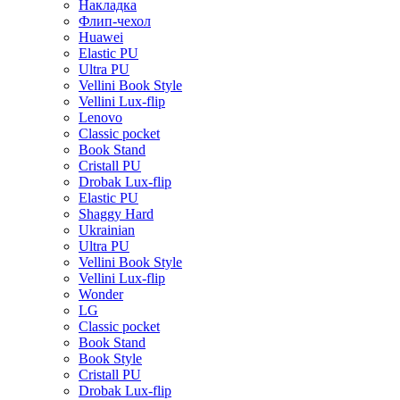
Накладка
Флип-чехол
Huawei
Elastic PU
Ultra PU
Vellini Book Style
Vellini Lux-flip
Lenovo
Classic pocket
Book Stand
Cristall PU
Drobak Lux-flip
Elastic PU
Shaggy Hard
Ukrainian
Ultra PU
Vellini Book Style
Vellini Lux-flip
Wonder
LG
Classic pocket
Book Stand
Book Style
Cristall PU
Drobak Lux-flip