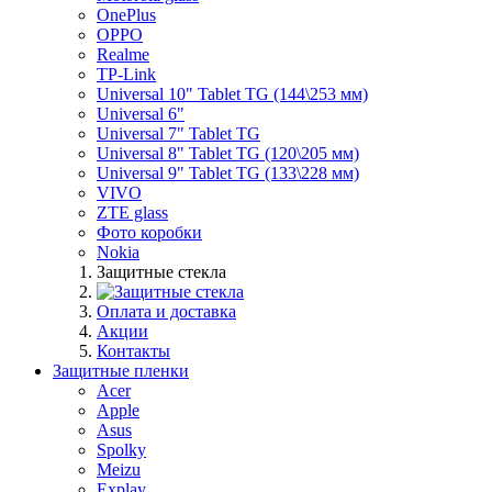
OnePlus
OPPO
Realme
TP-Link
Universal 10" Tablet TG (144\253 мм)
Universal 6"
Universal 7" Tablet TG
Universal 8" Tablet TG (120\205 мм)
Universal 9" Tablet TG (133\228 мм)
VIVO
ZTE glass
Фото коробки
Nokia
Защитные стекла
Оплата и доставка
Акции
Контакты
Защитные пленки
Acer
Apple
Asus
Spolky
Meizu
Explay