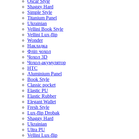
Oscar Style
Shaggy Hard
Simple Style
Titanium Panel
Ukrainian
Vellini Book Style
Vellini Lux-flip
Wonder
Накладка
Фліп чохол
Чохол 3D
Чохол-акумулятор
HTC
Aluminium Panel
Book Style
Classic pocket
Elastic PU
Elastic Rubber
Elegant Wallet
Fresh Style
Lux-flip Drobak
Shaggy Hard
Ukrainian
Ultra PU
Vellini Lux-flip