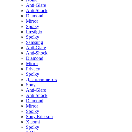
Anti-Glare
Anti-Shock
Diamond
Mirror
Spolky
Prestigio
Spolky
Samsung
Anti-Glare
Anti-Shock
Diamond
Mirror
Privacy
Spolky
Для планшетов
Sony
Anti-Glare
Anti-Shock
Diamond
Mirror
Spolky
Sony Ericsson
Xiaomi
Spolky