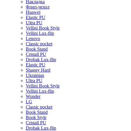
Накладка
Флип-чехол
Huawei
Elastic PU
Ultra PU
Vellini Book Style
Vellini Lux-flip
Lenovo
Classic pocket
Book Stand
Cristall PU
Drobak Lux-flip
Elastic PU
Shaggy Hard
Ukrainian
Ultra PU
Vellini Book Style
Vellini Lux-flip
Wonder
LG
Classic pocket
Book Stand
Book Style
Cristall PU
Drobak Lux-flip