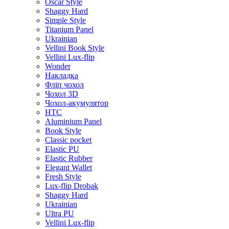
Oscar Style
Shaggy Hard
Simple Style
Titanium Panel
Ukrainian
Vellini Book Style
Vellini Lux-flip
Wonder
Накладка
Фліп чохол
Чохол 3D
Чохол-акумулятор
HTC
Aluminium Panel
Book Style
Classic pocket
Elastic PU
Elastic Rubber
Elegant Wallet
Fresh Style
Lux-flip Drobak
Shaggy Hard
Ukrainian
Ultra PU
Vellini Lux-flip