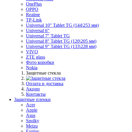
OnePlus
OPPO
Realme
TP-Link
Universal 10" Tablet TG (144\253 мм)
Universal 6"
Universal 7" Tablet TG
Universal 8" Tablet TG (120\205 мм)
Universal 9" Tablet TG (133\228 мм)
VIVO
ZTE glass
Фото коробки
Nokia
Защитные стекла
Оплата и доставка
Акции
Контакты
Защитные пленки
Acer
Apple
Asus
Spolky
Meizu
Explay