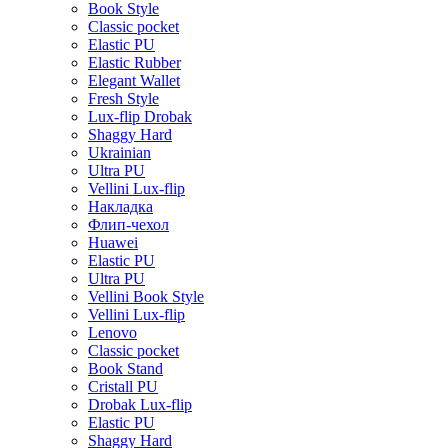
Book Style
Classic pocket
Elastic PU
Elastic Rubber
Elegant Wallet
Fresh Style
Lux-flip Drobak
Shaggy Hard
Ukrainian
Ultra PU
Vellini Lux-flip
Накладка
Флип-чехол
Huawei
Elastic PU
Ultra PU
Vellini Book Style
Vellini Lux-flip
Lenovo
Classic pocket
Book Stand
Cristall PU
Drobak Lux-flip
Elastic PU
Shaggy Hard