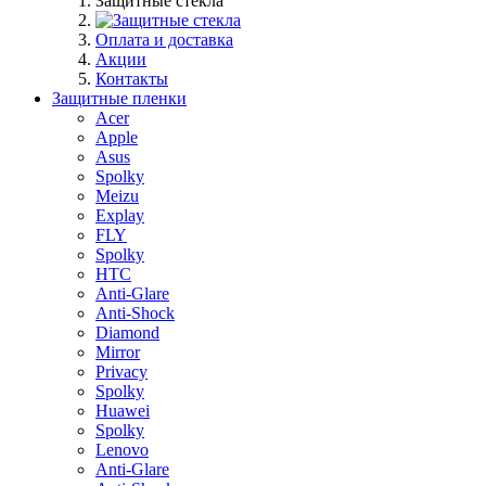
Защитные стекла
Оплата и доставка
Акции
Контакты
Защитные пленки
Acer
Apple
Asus
Spolky
Meizu
Explay
FLY
Spolky
HTC
Anti-Glare
Anti-Shock
Diamond
Mirror
Privacy
Spolky
Huawei
Spolky
Lenovo
Anti-Glare