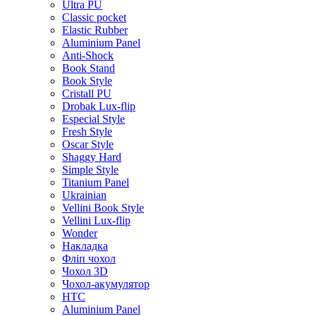
Ultra PU
Classic pocket
Elastic Rubber
Aluminium Panel
Anti-Shock
Book Stand
Book Style
Cristall PU
Drobak Lux-flip
Especial Style
Fresh Style
Oscar Style
Shaggy Hard
Simple Style
Titanium Panel
Ukrainian
Vellini Book Style
Vellini Lux-flip
Wonder
Накладка
Фліп чохол
Чохол 3D
Чохол-акумулятор
HTC
Aluminium Panel