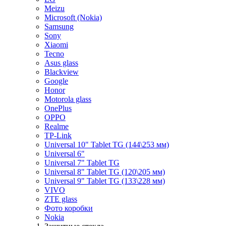
Meizu
Microsoft (Nokia)
Samsung
Sony
Xiaomi
Tecno
Asus glass
Blackview
Google
Honor
Motorola glass
OnePlus
OPPO
Realme
TP-Link
Universal 10" Tablet TG (144\253 мм)
Universal 6"
Universal 7" Tablet TG
Universal 8" Tablet TG (120\205 мм)
Universal 9" Tablet TG (133\228 мм)
VIVO
ZTE glass
Фото коробки
Nokia