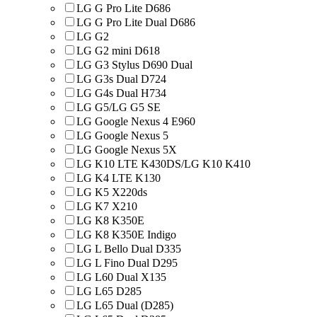
LG G Pro Lite D686
LG G Pro Lite Dual D686
LG G2
LG G2 mini D618
LG G3 Stylus D690 Dual
LG G3s Dual D724
LG G4s Dual H734
LG G5/LG G5 SE
LG Google Nexus 4 E960
LG Google Nexus 5
LG Google Nexus 5X
LG K10 LTE K430DS/LG K10 K410
LG K4 LTE K130
LG K5 X220ds
LG K7 X210
LG K8 K350E
LG K8 K350E Indigo
LG L Bello Dual D335
LG L Fino Dual D295
LG L60 Dual X135
LG L65 D285
LG L65 Dual (D285)