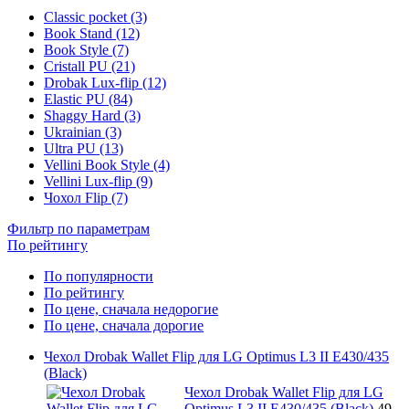
Classic pocket (3)
Book Stand (12)
Book Style (7)
Cristall PU (21)
Drobak Lux-flip (12)
Elastic PU (84)
Shaggy Hard (3)
Ukrainian (3)
Ultra PU (13)
Vellini Book Style (4)
Vellini Lux-flip (9)
Чохол Flip (7)
Фильтр по параметрам
По рейтингу
По популярности
По рейтингу
По цене, сначала недорогие
По цене, сначала дорогие
Чехол Drobak Wallet Flip для LG Optimus L3 II E430/435
(Black)
Чехол Drobak Wallet Flip для LG
Optimus L3 II E430/435 (Black)
49