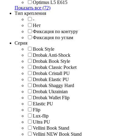
Optimus L5 E615
Показать все (72)
Тип крепления
-
Нет
Фиксация по контуру
Фиксация по углам
Серия
Book Style
Drobak Anti-Shock
Drobak Book Style
Drobak Classic Pocket
Drobak Cristall PU
Drobak Elastic PU
Drobak Shaggy Hard
Drobak Ukrainian
Drobak Wallet Flip
Elastic PU
Flip
Lux-flip
Ultra PU
Vellini Book Stand
Vellini NEW Book Stand