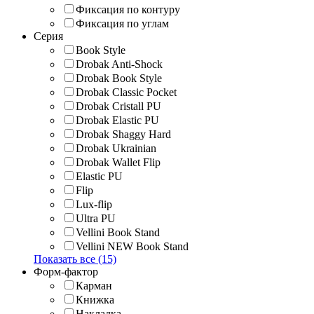
Фиксация по контуру
Фиксация по углам
Серия
Book Style
Drobak Anti-Shock
Drobak Book Style
Drobak Classic Pocket
Drobak Cristall PU
Drobak Elastic PU
Drobak Shaggy Hard
Drobak Ukrainian
Drobak Wallet Flip
Elastic PU
Flip
Lux-flip
Ultra PU
Vellini Book Stand
Vellini NEW Book Stand
Показать все (15)
Форм-фактор
Карман
Книжка
Накладка