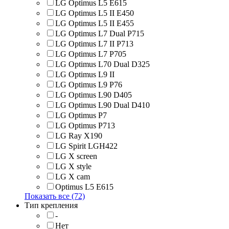
LG Optimus L5 E615
LG Optimus L5 II E450
LG Optimus L5 II E455
LG Optimus L7 Dual P715
LG Optimus L7 II P713
LG Optimus L7 P705
LG Optimus L70 Dual D325
LG Optimus L9 II
LG Optimus L9 P76
LG Optimus L90 D405
LG Optimus L90 Dual D410
LG Optimus P7
LG Optimus P713
LG Ray X190
LG Spirit LGH422
LG X screen
LG X style
LG Х cam
Optimus L5 E615
Показать все (72)
Тип крепления
-
Нет