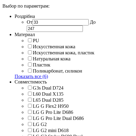
Выбор по параметрам:
Роздрібна
От
До
Материал
PU
Искусственная кожа
Искусственная кожа, пластик
Натуральная кожа
Пластик
Поликарбонат, силикон
Показать все (6)
Совместимость
G3s Dual D724
L60 Dual X135
L65 Dual D285
LG G Flex2 H950
LG G Pro Lite D686
LG G Pro Lite Dual D686
LG G2
LG G2 mini D618