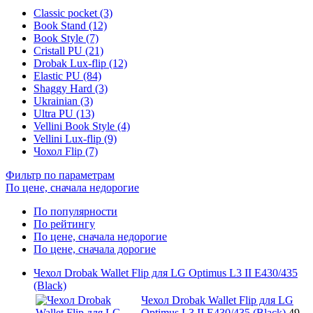
Classic pocket (3)
Book Stand (12)
Book Style (7)
Cristall PU (21)
Drobak Lux-flip (12)
Elastic PU (84)
Shaggy Hard (3)
Ukrainian (3)
Ultra PU (13)
Vellini Book Style (4)
Vellini Lux-flip (9)
Чохол Flip (7)
Фильтр по параметрам
По цене, сначала недорогие
По популярности
По рейтингу
По цене, сначала недорогие
По цене, сначала дорогие
Чехол Drobak Wallet Flip для LG Optimus L3 II E430/435
(Black)
Чехол Drobak Wallet Flip для LG
Optimus L3 II E430/435 (Black)
49