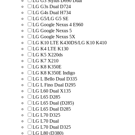
LG G3 Stylus D690 Dual
LG G3s Dual D724
LG G4s Dual H734
LG G5/LG G5 SE
LG Google Nexus 4 E960
LG Google Nexus 5
LG Google Nexus 5X
LG K10 LTE K430DS/LG K10 K410
LG K4 LTE K130
LG K5 X220ds
LG K7 X210
LG K8 K350E
LG K8 K350E Indigo
LG L Bello Dual D335
LG L Fino Dual D295
LG L60 Dual X135
LG L65 D285
LG L65 Dual (D285)
LG L65 Dual D285
LG L70 D325
LG L70 Dual
LG L70 Dual D325
LG L80 (D380)