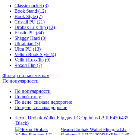
Classic pocket (3)
Book Stand (12)
Book Style (7)
Cristall PU (21)
Drobak Lux-flip (12)
Elastic PU (84)
Shaggy Hard (3)
Ukrainian (3)
Ultra PU (13)
Vellini Book Style (4)
Vellini Lux-flip (9)
Чохол Flip (7)
Фильтр по параметрам
По популярности
По популярности
По рейтингу
По цене, сначала недорогие
По цене, сначала дорогие
Чехол Drobak Wallet Flip для LG Optimus L3 II E430/435
(Black)
Чехол Drobak Wallet Flip для LG
Optimus L3 II E430/435 (Black)
49