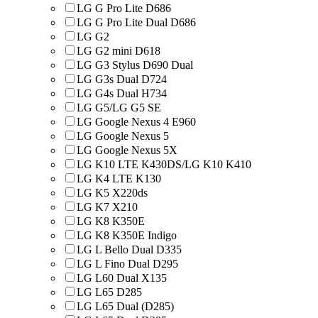
LG G Pro Lite D686
LG G Pro Lite Dual D686
LG G2
LG G2 mini D618
LG G3 Stylus D690 Dual
LG G3s Dual D724
LG G4s Dual H734
LG G5/LG G5 SE
LG Google Nexus 4 E960
LG Google Nexus 5
LG Google Nexus 5X
LG K10 LTE K430DS/LG K10 K410
LG K4 LTE K130
LG K5 X220ds
LG K7 X210
LG K8 K350E
LG K8 K350E Indigo
LG L Bello Dual D335
LG L Fino Dual D295
LG L60 Dual X135
LG L65 D285
LG L65 Dual (D285)