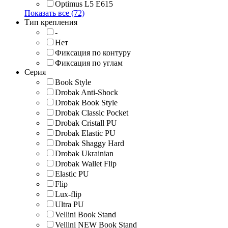
Optimus L5 E615
Показать все (72)
Тип крепления
-
Нет
Фиксация по контуру
Фиксация по углам
Серия
Book Style
Drobak Anti-Shock
Drobak Book Style
Drobak Classic Pocket
Drobak Cristall PU
Drobak Elastic PU
Drobak Shaggy Hard
Drobak Ukrainian
Drobak Wallet Flip
Elastic PU
Flip
Lux-flip
Ultra PU
Vellini Book Stand
Vellini NEW Book Stand