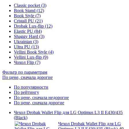
Classic pocket (3)
Book Stand (12)
Book Style (7)
Cristall PU (21)
Drobak Lux-flip (12)
Elastic PU (84)
Shaggy Hard (3)
Ukrainian (3)
Ultra PU (13)
Vellini Book Style (4)
Vellini Lux-flip (9)
Чохол Flip (7)
Фильтр по параметрам
По цене, сначала дорогие
По популярности
По рейтингу
По цене, сначала недорогие
По цене, сначала дорогие
Чехол Drobak Wallet Flip для LG Optimus L3 II E430/435
(Black)
Чехол Drobak Wallet Flip для LG
Optimus L3 II E430/435 (Black)
49