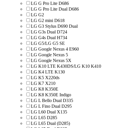
LG G Pro Lite D686
LG G Pro Lite Dual D686
LG G2
LG G2 mini D618
LG G3 Stylus D690 Dual
LG G3s Dual D724
LG G4s Dual H734
LG G5/LG G5 SE
LG Google Nexus 4 E960
LG Google Nexus 5
LG Google Nexus 5X
LG K10 LTE K430DS/LG K10 K410
LG K4 LTE K130
LG K5 X220ds
LG K7 X210
LG K8 K350E
LG K8 K350E Indigo
LG L Bello Dual D335
LG L Fino Dual D295
LG L60 Dual X135
LG L65 D285
LG L65 Dual (D285)