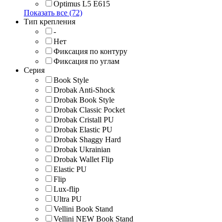
Optimus L5 E615
Показать все (72)
Тип крепления
-
Нет
Фиксация по контуру
Фиксация по углам
Серия
Book Style
Drobak Anti-Shock
Drobak Book Style
Drobak Classic Pocket
Drobak Cristall PU
Drobak Elastic PU
Drobak Shaggy Hard
Drobak Ukrainian
Drobak Wallet Flip
Elastic PU
Flip
Lux-flip
Ultra PU
Vellini Book Stand
Vellini NEW Book Stand