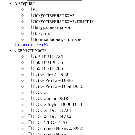
Материал
PU
Искусственная кожа
Искусственная кожа, пластик
Натуральная кожа
Пластик
Поликарбонат, силикон
Показать все (6)
Совместимость
G3s Dual D724
L60 Dual X135
L65 Dual D285
LG G Flex2 H950
LG G Pro Lite D686
LG G Pro Lite Dual D686
LG G2
LG G2 mini D618
LG G3 Stylus D690 Dual
LG G3s Dual D724
LG G4s Dual H734
LG G5/LG G5 SE
LG Google Nexus 4 E960
LG Google Nexus 5