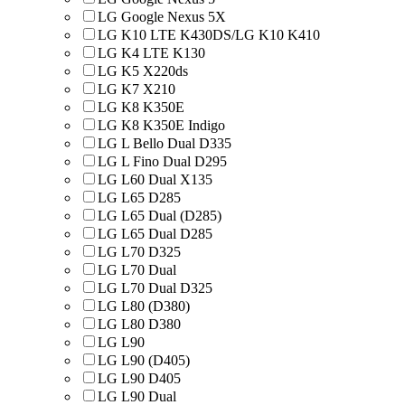
LG Google Nexus 5X
LG K10 LTE K430DS/LG K10 K410
LG K4 LTE K130
LG K5 X220ds
LG K7 X210
LG K8 K350E
LG K8 K350E Indigo
LG L Bello Dual D335
LG L Fino Dual D295
LG L60 Dual X135
LG L65 D285
LG L65 Dual (D285)
LG L65 Dual D285
LG L70 D325
LG L70 Dual
LG L70 Dual D325
LG L80 (D380)
LG L80 D380
LG L90
LG L90 (D405)
LG L90 D405
LG L90 Dual