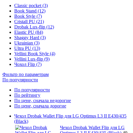
Classic pocket (3)
Book Stand (12)
Book Style (7)
Cristall PU (21)
Drobak Lux-flip (12)
Elastic PU (84)
Shaggy Hard (3)
Ukrainian (3)
Ultra PU (13)
Vellini Book Style (4)
Vellini Lux-flip (9)
Чохол Flip (7)
Фильтр по параметрам
По популярности
По популярности
По рейтингу
По цене, сначала недорогие
По цене, сначала дорогие
Чехол Drobak Wallet Flip для LG Optimus L3 II E430/435
(Black)
Чехол Drobak Wallet Flip для LG
Optimus L3 II E430/435 (Black)
49