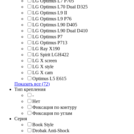
LG Optimus L7 P705
LG Optimus L70 Dual D325
LG Optimus L9 II
LG Optimus L9 P76
LG Optimus L90 D405
LG Optimus L90 Dual D410
LG Optimus P7
LG Optimus P713
LG Ray X190
LG Spirit LGH422
LG X screen
LG X style
LG Х cam
Optimus L5 E615
Показать все (72)
Тип крепления
-
Нет
Фиксация по контуру
Фиксация по углам
Серия
Book Style
Drobak Anti-Shock