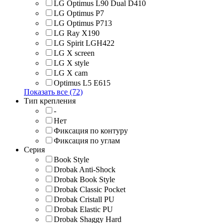
LG Optimus L90 Dual D410
LG Optimus P7
LG Optimus P713
LG Ray X190
LG Spirit LGH422
LG X screen
LG X style
LG Х cam
Optimus L5 E615
Показать все (72)
Тип крепления
-
Нет
Фиксация по контуру
Фиксация по углам
Серия
Book Style
Drobak Anti-Shock
Drobak Book Style
Drobak Classic Pocket
Drobak Cristall PU
Drobak Elastic PU
Drobak Shaggy Hard