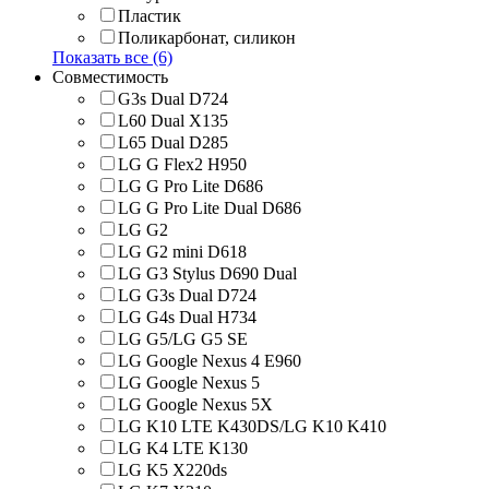
Пластик
Поликарбонат, силикон
Показать все (6)
Совместимость
G3s Dual D724
L60 Dual X135
L65 Dual D285
LG G Flex2 H950
LG G Pro Lite D686
LG G Pro Lite Dual D686
LG G2
LG G2 mini D618
LG G3 Stylus D690 Dual
LG G3s Dual D724
LG G4s Dual H734
LG G5/LG G5 SE
LG Google Nexus 4 E960
LG Google Nexus 5
LG Google Nexus 5X
LG K10 LTE K430DS/LG K10 K410
LG K4 LTE K130
LG K5 X220ds