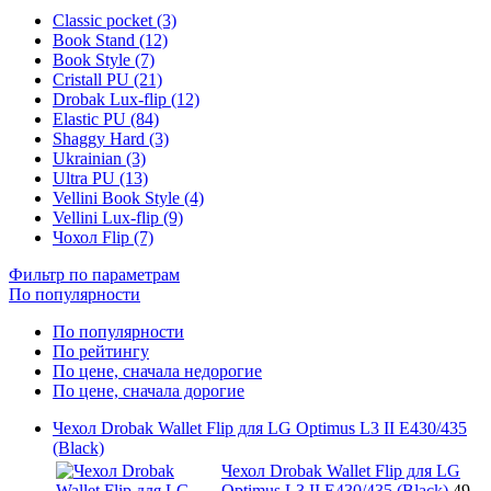
Classic pocket (3)
Book Stand (12)
Book Style (7)
Cristall PU (21)
Drobak Lux-flip (12)
Elastic PU (84)
Shaggy Hard (3)
Ukrainian (3)
Ultra PU (13)
Vellini Book Style (4)
Vellini Lux-flip (9)
Чохол Flip (7)
Фильтр по параметрам
По популярности
По популярности
По рейтингу
По цене, сначала недорогие
По цене, сначала дорогие
Чехол Drobak Wallet Flip для LG Optimus L3 II E430/435
(Black)
Чехол Drobak Wallet Flip для LG
Optimus L3 II E430/435 (Black)
49