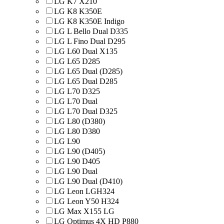
LG K7 X210
LG K8 K350E
LG K8 K350E Indigo
LG L Bello Dual D335
LG L Fino Dual D295
LG L60 Dual X135
LG L65 D285
LG L65 Dual (D285)
LG L65 Dual D285
LG L70 D325
LG L70 Dual
LG L70 Dual D325
LG L80 (D380)
LG L80 D380
LG L90
LG L90 (D405)
LG L90 D405
LG L90 Dual
LG L90 Dual (D410)
LG Leon LGH324
LG Leon Y50 H324
LG Max X155 LG
LG Optimus 4X HD P880