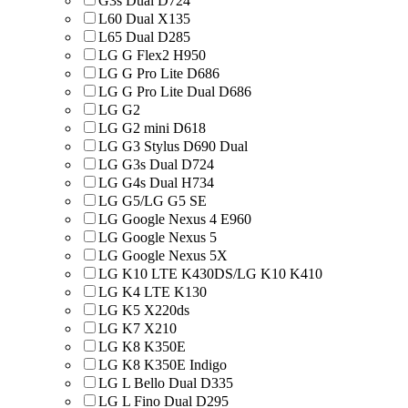
G3s Dual D724
L60 Dual X135
L65 Dual D285
LG G Flex2 H950
LG G Pro Lite D686
LG G Pro Lite Dual D686
LG G2
LG G2 mini D618
LG G3 Stylus D690 Dual
LG G3s Dual D724
LG G4s Dual H734
LG G5/LG G5 SE
LG Google Nexus 4 E960
LG Google Nexus 5
LG Google Nexus 5X
LG K10 LTE K430DS/LG K10 K410
LG K4 LTE K130
LG K5 X220ds
LG K7 X210
LG K8 K350E
LG K8 K350E Indigo
LG L Bello Dual D335
LG L Fino Dual D295