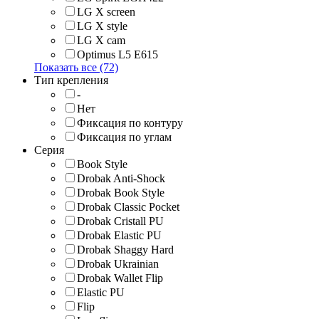
LG X screen
LG X style
LG Х cam
Optimus L5 E615
Показать все (72)
Тип крепления
-
Нет
Фиксация по контуру
Фиксация по углам
Серия
Book Style
Drobak Anti-Shock
Drobak Book Style
Drobak Classic Pocket
Drobak Cristall PU
Drobak Elastic PU
Drobak Shaggy Hard
Drobak Ukrainian
Drobak Wallet Flip
Elastic PU
Flip