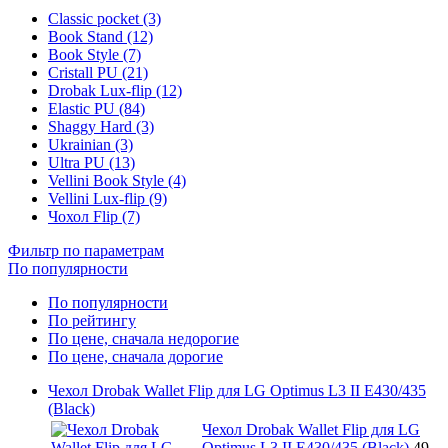
Classic pocket (3)
Book Stand (12)
Book Style (7)
Cristall PU (21)
Drobak Lux-flip (12)
Elastic PU (84)
Shaggy Hard (3)
Ukrainian (3)
Ultra PU (13)
Vellini Book Style (4)
Vellini Lux-flip (9)
Чохол Flip (7)
Фильтр по параметрам
По популярности
По популярности
По рейтингу
По цене, сначала недорогие
По цене, сначала дорогие
Чехол Drobak Wallet Flip для LG Optimus L3 II E430/435
(Black)
Чехол Drobak Wallet Flip для LG
Optimus L3 II E430/435 (Black)
49