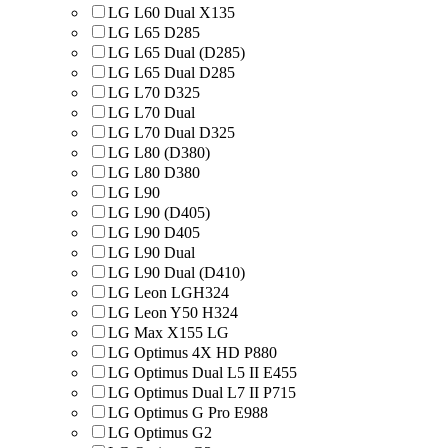
LG L60 Dual X135
LG L65 D285
LG L65 Dual (D285)
LG L65 Dual D285
LG L70 D325
LG L70 Dual
LG L70 Dual D325
LG L80 (D380)
LG L80 D380
LG L90
LG L90 (D405)
LG L90 D405
LG L90 Dual
LG L90 Dual (D410)
LG Leon LGH324
LG Leon Y50 H324
LG Max X155 LG
LG Optimus 4X HD P880
LG Optimus Dual L5 II E455
LG Optimus Dual L7 II P715
LG Optimus G Pro E988
LG Optimus G2