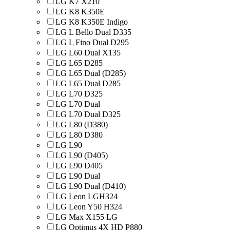
LG K7 X210
LG K8 K350E
LG K8 K350E Indigo
LG L Bello Dual D335
LG L Fino Dual D295
LG L60 Dual X135
LG L65 D285
LG L65 Dual (D285)
LG L65 Dual D285
LG L70 D325
LG L70 Dual
LG L70 Dual D325
LG L80 (D380)
LG L80 D380
LG L90
LG L90 (D405)
LG L90 D405
LG L90 Dual
LG L90 Dual (D410)
LG Leon LGH324
LG Leon Y50 H324
LG Max X155 LG
LG Optimus 4X HD P880