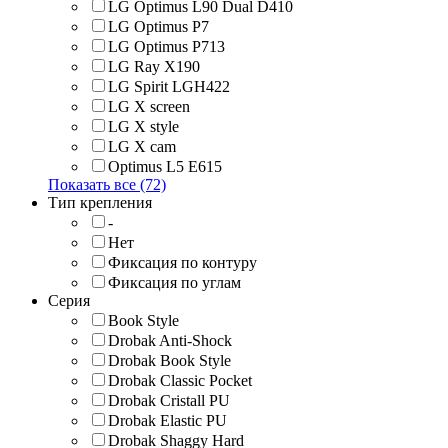
LG Optimus L90 Dual D410
LG Optimus P7
LG Optimus P713
LG Ray X190
LG Spirit LGH422
LG X screen
LG X style
LG Х cam
Optimus L5 E615
Показать все (72)
Тип крепления
-
Нет
Фиксация по контуру
Фиксация по углам
Серия
Book Style
Drobak Anti-Shock
Drobak Book Style
Drobak Classic Pocket
Drobak Cristall PU
Drobak Elastic PU
Drobak Shaggy Hard