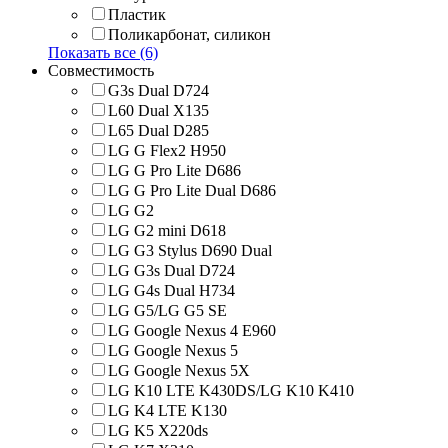
Пластик
Поликарбонат, силикон
Показать все (6)
Совместимость
G3s Dual D724
L60 Dual X135
L65 Dual D285
LG G Flex2 H950
LG G Pro Lite D686
LG G Pro Lite Dual D686
LG G2
LG G2 mini D618
LG G3 Stylus D690 Dual
LG G3s Dual D724
LG G4s Dual H734
LG G5/LG G5 SE
LG Google Nexus 4 E960
LG Google Nexus 5
LG Google Nexus 5X
LG K10 LTE K430DS/LG K10 K410
LG K4 LTE K130
LG K5 X220ds