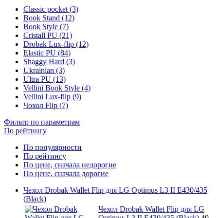
Classic pocket (3)
Book Stand (12)
Book Style (7)
Cristall PU (21)
Drobak Lux-flip (12)
Elastic PU (84)
Shaggy Hard (3)
Ukrainian (3)
Ultra PU (13)
Vellini Book Style (4)
Vellini Lux-flip (9)
Чохол Flip (7)
Фильтр по параметрам
По рейтингу
По популярности
По рейтингу
По цене, сначала недорогие
По цене, сначала дорогие
Чехол Drobak Wallet Flip для LG Optimus L3 II E430/435
(Black)
Чехол Drobak Wallet Flip для LG
Optimus L3 II E430/435 (Black)
49