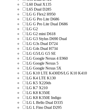
L60 Dual X135
L65 Dual D285
LG G Flex2 H950
LG G Pro Lite D686
LG G Pro Lite Dual D686
LG G2
LG G2 mini D618
LG G3 Stylus D690 Dual
LG G3s Dual D724
LG G4s Dual H734
LG G5/LG G5 SE
LG Google Nexus 4 E960
LG Google Nexus 5
LG Google Nexus 5X
LG K10 LTE K430DS/LG K10 K410
LG K4 LTE K130
LG K5 X220ds
LG K7 X210
LG K8 K350E
LG K8 K350E Indigo
LG L Bello Dual D335
LG L Fino Dual D295