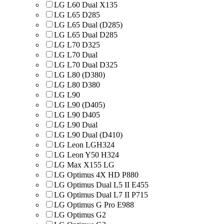
LG L60 Dual X135
LG L65 D285
LG L65 Dual (D285)
LG L65 Dual D285
LG L70 D325
LG L70 Dual
LG L70 Dual D325
LG L80 (D380)
LG L80 D380
LG L90
LG L90 (D405)
LG L90 D405
LG L90 Dual
LG L90 Dual (D410)
LG Leon LGH324
LG Leon Y50 H324
LG Max X155 LG
LG Optimus 4X HD P880
LG Optimus Dual L5 II E455
LG Optimus Dual L7 II P715
LG Optimus G Pro E988
LG Optimus G2