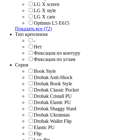
LG X screen
LG X style
LG Х cam
Optimus L5 E615
Показать все (72)
Тип крепления
-
Нет
Фиксация по контуру
Фиксация по углам
Серия
Book Style
Drobak Anti-Shock
Drobak Book Style
Drobak Classic Pocket
Drobak Cristall PU
Drobak Elastic PU
Drobak Shaggy Hard
Drobak Ukrainian
Drobak Wallet Flip
Elastic PU
Flip
Lux-flip