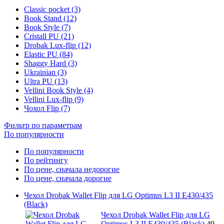
Classic pocket (3)
Book Stand (12)
Book Style (7)
Cristall PU (21)
Drobak Lux-flip (12)
Elastic PU (84)
Shaggy Hard (3)
Ukrainian (3)
Ultra PU (13)
Vellini Book Style (4)
Vellini Lux-flip (9)
Чохол Flip (7)
Фильтр по параметрам
По популярности
По популярности
По рейтингу
По цене, сначала недорогие
По цене, сначала дорогие
Чехол Drobak Wallet Flip для LG Optimus L3 II E430/435
(Black)
Чехол Drobak Wallet Flip для LG
Optimus L3 II E430/435 (Black)
49