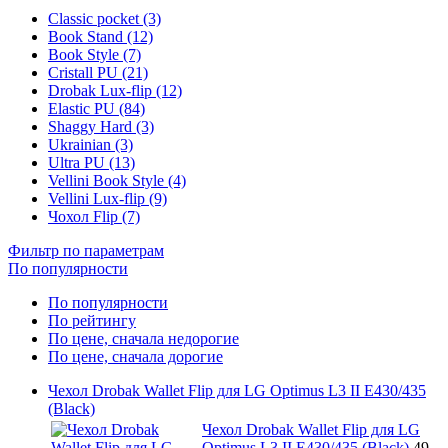
Classic pocket (3)
Book Stand (12)
Book Style (7)
Cristall PU (21)
Drobak Lux-flip (12)
Elastic PU (84)
Shaggy Hard (3)
Ukrainian (3)
Ultra PU (13)
Vellini Book Style (4)
Vellini Lux-flip (9)
Чохол Flip (7)
Фильтр по параметрам
По популярности
По популярности
По рейтингу
По цене, сначала недорогие
По цене, сначала дорогие
Чехол Drobak Wallet Flip для LG Optimus L3 II E430/435
(Black)
Чехол Drobak Wallet Flip для LG
Optimus L3 II E430/435 (Black)
49