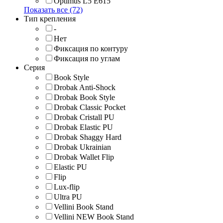
Optimus L5 E615
Показать все (72)
Тип крепления
-
Нет
Фиксация по контуру
Фиксация по углам
Серия
Book Style
Drobak Anti-Shock
Drobak Book Style
Drobak Classic Pocket
Drobak Cristall PU
Drobak Elastic PU
Drobak Shaggy Hard
Drobak Ukrainian
Drobak Wallet Flip
Elastic PU
Flip
Lux-flip
Ultra PU
Vellini Book Stand
Vellini NEW Book Stand