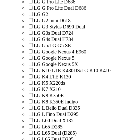
LG G Pro Lite D686
LG G Pro Lite Dual D686
LG G2
LG G2 mini D618
LG G3 Stylus D690 Dual
LG G3s Dual D724
LG G4s Dual H734
LG G5/LG G5 SE
LG Google Nexus 4 E960
LG Google Nexus 5
LG Google Nexus 5X
LG K10 LTE K430DS/LG K10 K410
LG K4 LTE K130
LG K5 X220ds
LG K7 X210
LG K8 K350E
LG K8 K350E Indigo
LG L Bello Dual D335
LG L Fino Dual D295
LG L60 Dual X135
LG L65 D285
LG L65 Dual (D285)
LG L65 Dual D285