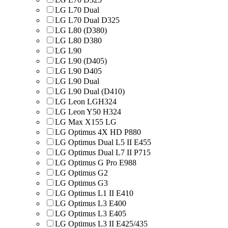
LG L70 Dual
LG L70 Dual D325
LG L80 (D380)
LG L80 D380
LG L90
LG L90 (D405)
LG L90 D405
LG L90 Dual
LG L90 Dual (D410)
LG Leon LGH324
LG Leon Y50 H324
LG Max X155 LG
LG Optimus 4X HD P880
LG Optimus Dual L5 II E455
LG Optimus Dual L7 II P715
LG Optimus G Pro E988
LG Optimus G2
LG Optimus G3
LG Optimus L1 II E410
LG Optimus L3 E400
LG Optimus L3 E405
LG Optimus L3 II E425/435