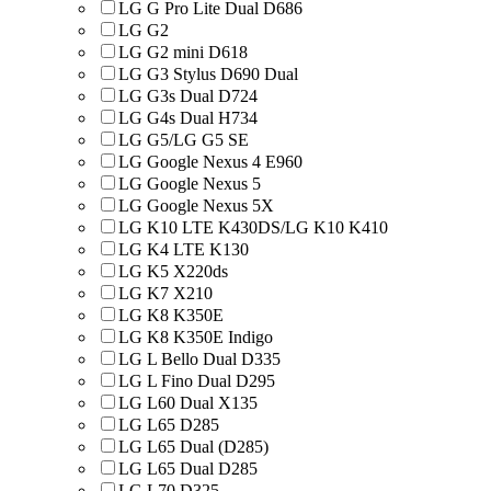
LG G Pro Lite Dual D686
LG G2
LG G2 mini D618
LG G3 Stylus D690 Dual
LG G3s Dual D724
LG G4s Dual H734
LG G5/LG G5 SE
LG Google Nexus 4 E960
LG Google Nexus 5
LG Google Nexus 5X
LG K10 LTE K430DS/LG K10 K410
LG K4 LTE K130
LG K5 X220ds
LG K7 X210
LG K8 K350E
LG K8 K350E Indigo
LG L Bello Dual D335
LG L Fino Dual D295
LG L60 Dual X135
LG L65 D285
LG L65 Dual (D285)
LG L65 Dual D285
LG L70 D325