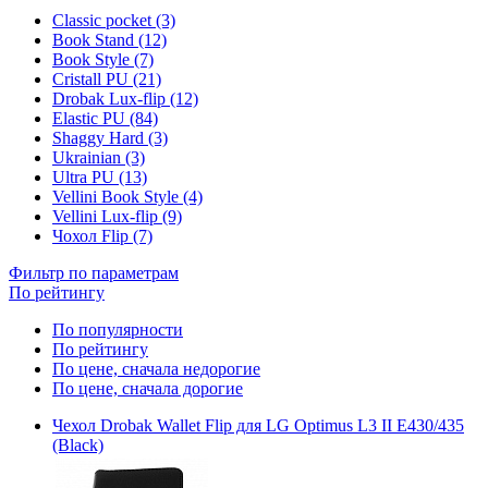
Classic pocket (3)
Book Stand (12)
Book Style (7)
Cristall PU (21)
Drobak Lux-flip (12)
Elastic PU (84)
Shaggy Hard (3)
Ukrainian (3)
Ultra PU (13)
Vellini Book Style (4)
Vellini Lux-flip (9)
Чохол Flip (7)
Фильтр по параметрам
По рейтингу
По популярности
По рейтингу
По цене, сначала недорогие
По цене, сначала дорогие
Чехол Drobak Wallet Flip для LG Optimus L3 II E430/435
(Black)