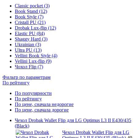
Classic pocket (3)
Book Stand (12)
Book Style (7)
Cristall PU (21)
Drobak Lux-flip (12)
Elastic PU (84)
Shaggy Hard (3)
Ukrainian (3)
Ultra PU (13)
Vellini Book Style (4)
Vellini Lux-flip (9)
Чохол Flip (7)
Фильтр по параметрам
По рейтингу
По популярности
По рейтингу
По цене, сначала недорогие
По цене, сначала дорогие
Чехол Drobak Wallet Flip для LG Optimus L3 II E430/435
(Black)
Чехол Drobak Wallet Flip для LG
Optimus L3 II E430/435 (Black)
49