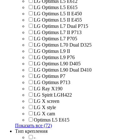
LG Optimus L5 E612
LG Optimus L5 E615
LG Optimus L5 II E450
LG Optimus L5 II E455
LG Optimus L7 Dual P715
LG Optimus L7 II P713
LG Optimus L7 P705
LG Optimus L70 Dual D325
LG Optimus L9 II
LG Optimus L9 P76
LG Optimus L90 D405
LG Optimus L90 Dual D410
LG Optimus P7
LG Optimus P713
LG Ray X190
LG Spirit LGH422
LG X screen
LG X style
LG Х cam
Optimus L5 E615
Показать все (72)
Тип крепления
-