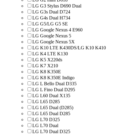
LG G3 Stylus D690 Dual
LG G3s Dual D724
LG G4s Dual H734
LG G5/LG G5 SE
LG Google Nexus 4 E960
LG Google Nexus 5
LG Google Nexus 5X
LG K10 LTE K430DS/LG K10 K410
LG K4 LTE K130
LG K5 X220ds
LG K7 X210
LG K8 K350E
LG K8 K350E Indigo
LG L Bello Dual D335
LG L Fino Dual D295
LG L60 Dual X135
LG L65 D285
LG L65 Dual (D285)
LG L65 Dual D285
LG L70 D325
LG L70 Dual
LG L70 Dual D325