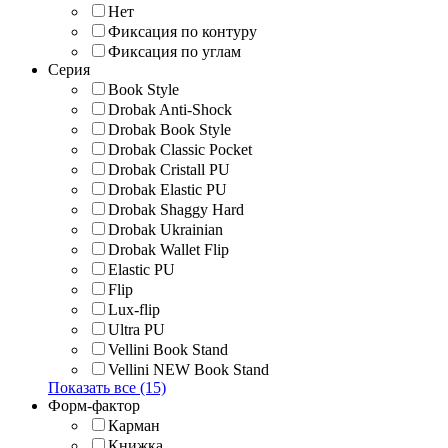
Нет
Фиксация по контуру
Фиксация по углам
Серия
Book Style
Drobak Anti-Shock
Drobak Book Style
Drobak Classic Pocket
Drobak Cristall PU
Drobak Elastic PU
Drobak Shaggy Hard
Drobak Ukrainian
Drobak Wallet Flip
Elastic PU
Flip
Lux-flip
Ultra PU
Vellini Book Stand
Vellini NEW Book Stand
Показать все (15)
Форм-фактор
Карман
Книжка