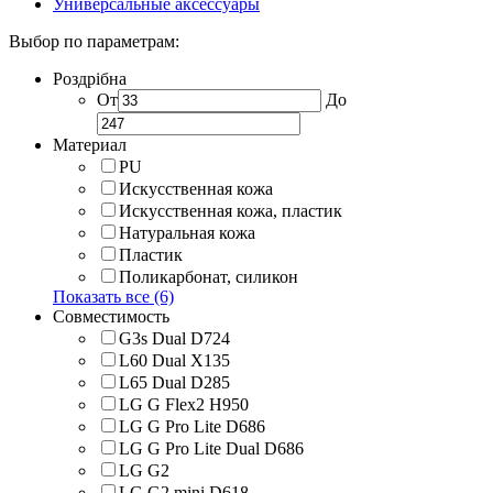
Универсальные аксессуары
Выбор по параметрам:
Роздрібна
От
До
Материал
PU
Искусственная кожа
Искусственная кожа, пластик
Натуральная кожа
Пластик
Поликарбонат, силикон
Показать все (6)
Совместимость
G3s Dual D724
L60 Dual X135
L65 Dual D285
LG G Flex2 H950
LG G Pro Lite D686
LG G Pro Lite Dual D686
LG G2
LG G2 mini D618