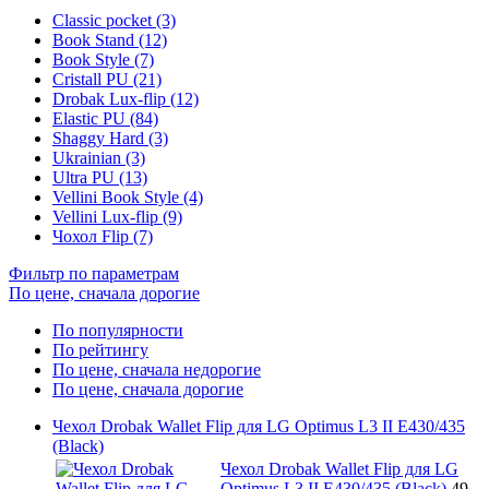
Classic pocket (3)
Book Stand (12)
Book Style (7)
Cristall PU (21)
Drobak Lux-flip (12)
Elastic PU (84)
Shaggy Hard (3)
Ukrainian (3)
Ultra PU (13)
Vellini Book Style (4)
Vellini Lux-flip (9)
Чохол Flip (7)
Фильтр по параметрам
По цене, сначала дорогие
По популярности
По рейтингу
По цене, сначала недорогие
По цене, сначала дорогие
Чехол Drobak Wallet Flip для LG Optimus L3 II E430/435
(Black)
Чехол Drobak Wallet Flip для LG
Optimus L3 II E430/435 (Black)
49