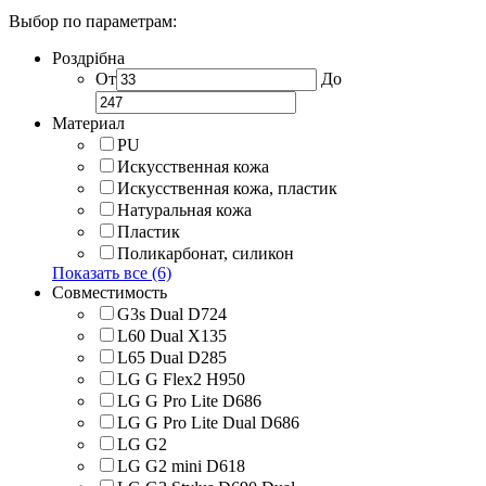
Выбор по параметрам:
Роздрібна
От
До
Материал
PU
Искусственная кожа
Искусственная кожа, пластик
Натуральная кожа
Пластик
Поликарбонат, силикон
Показать все (6)
Совместимость
G3s Dual D724
L60 Dual X135
L65 Dual D285
LG G Flex2 H950
LG G Pro Lite D686
LG G Pro Lite Dual D686
LG G2
LG G2 mini D618