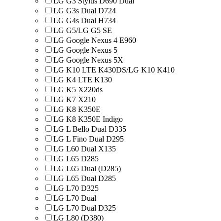
LG G3 Stylus D690 Dual
LG G3s Dual D724
LG G4s Dual H734
LG G5/LG G5 SE
LG Google Nexus 4 E960
LG Google Nexus 5
LG Google Nexus 5X
LG K10 LTE K430DS/LG K10 K410
LG K4 LTE K130
LG K5 X220ds
LG K7 X210
LG K8 K350E
LG K8 K350E Indigo
LG L Bello Dual D335
LG L Fino Dual D295
LG L60 Dual X135
LG L65 D285
LG L65 Dual (D285)
LG L65 Dual D285
LG L70 D325
LG L70 Dual
LG L70 Dual D325
LG L80 (D380)