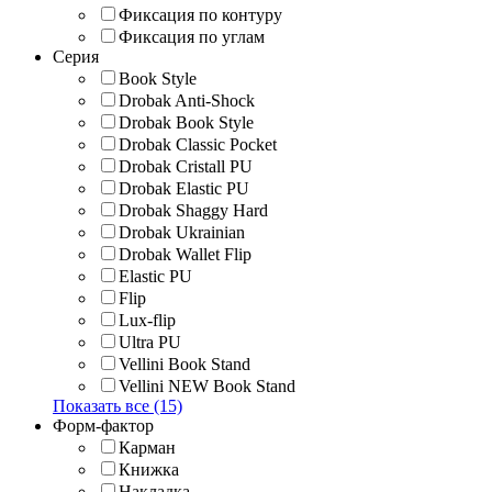
Фиксация по контуру
Фиксация по углам
Серия
Book Style
Drobak Anti-Shock
Drobak Book Style
Drobak Classic Pocket
Drobak Cristall PU
Drobak Elastic PU
Drobak Shaggy Hard
Drobak Ukrainian
Drobak Wallet Flip
Elastic PU
Flip
Lux-flip
Ultra PU
Vellini Book Stand
Vellini NEW Book Stand
Показать все (15)
Форм-фактор
Карман
Книжка
Накладка