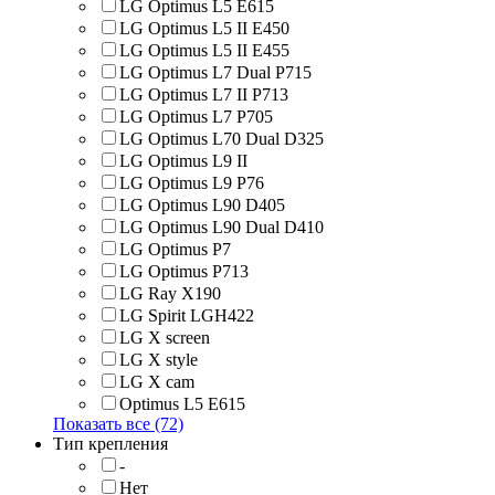
LG Optimus L5 E615
LG Optimus L5 II E450
LG Optimus L5 II E455
LG Optimus L7 Dual P715
LG Optimus L7 II P713
LG Optimus L7 P705
LG Optimus L70 Dual D325
LG Optimus L9 II
LG Optimus L9 P76
LG Optimus L90 D405
LG Optimus L90 Dual D410
LG Optimus P7
LG Optimus P713
LG Ray X190
LG Spirit LGH422
LG X screen
LG X style
LG Х cam
Optimus L5 E615
Показать все (72)
Тип крепления
-
Нет