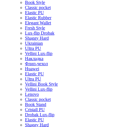
Book Style
Classic pocket
Elastic PU
Elastic Rubber
Elegant Wallet
Fresh Style
Lux-flip Drobak
Shaggy Hard
Ukrainian
Ultra PU
Vellini Lux-flip
Накладка
Флип-чехол
Huawei
Elastic PU
Ultra PU
Vellini Book Style
Vellini Lux-flip
Lenovo
Classic pocket
Book Stand
Cristall PU
Drobak Lux-flip
Elastic PU
Shaggy Hard