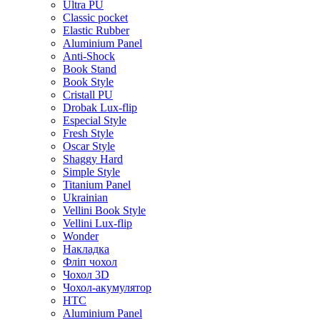
Ultra PU
Classic pocket
Elastic Rubber
Aluminium Panel
Anti-Shock
Book Stand
Book Style
Cristall PU
Drobak Lux-flip
Especial Style
Fresh Style
Oscar Style
Shaggy Hard
Simple Style
Titanium Panel
Ukrainian
Vellini Book Style
Vellini Lux-flip
Wonder
Накладка
Фліп чохол
Чохол 3D
Чохол-акумулятор
HTC
Aluminium Panel