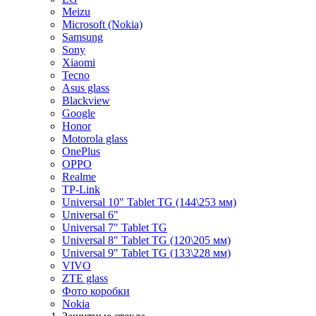
Meizu
Microsoft (Nokia)
Samsung
Sony
Xiaomi
Tecno
Asus glass
Blackview
Google
Honor
Motorola glass
OnePlus
OPPO
Realme
TP-Link
Universal 10" Tablet TG (144\253 мм)
Universal 6"
Universal 7" Tablet TG
Universal 8" Tablet TG (120\205 мм)
Universal 9" Tablet TG (133\228 мм)
VIVO
ZTE glass
Фото коробки
Nokia