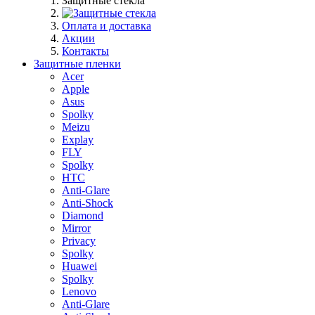
Защитные стекла
Оплата и доставка
Акции
Контакты
Защитные пленки
Acer
Apple
Asus
Spolky
Meizu
Explay
FLY
Spolky
HTC
Anti-Glare
Anti-Shock
Diamond
Mirror
Privacy
Spolky
Huawei
Spolky
Lenovo
Anti-Glare