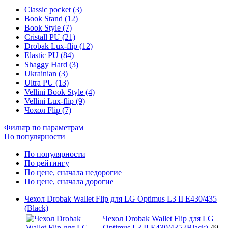
Classic pocket (3)
Book Stand (12)
Book Style (7)
Cristall PU (21)
Drobak Lux-flip (12)
Elastic PU (84)
Shaggy Hard (3)
Ukrainian (3)
Ultra PU (13)
Vellini Book Style (4)
Vellini Lux-flip (9)
Чохол Flip (7)
Фильтр по параметрам
По популярности
По популярности
По рейтингу
По цене, сначала недорогие
По цене, сначала дорогие
Чехол Drobak Wallet Flip для LG Optimus L3 II E430/435
(Black)
Чехол Drobak Wallet Flip для LG
Optimus L3 II E430/435 (Black)
49