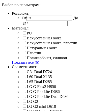
Выбор по параметрам:
Роздрібна
От
До
Материал
PU
Искусственная кожа
Искусственная кожа, пластик
Натуральная кожа
Пластик
Поликарбонат, силикон
Показать все (6)
Совместимость
G3s Dual D724
L60 Dual X135
L65 Dual D285
LG G Flex2 H950
LG G Pro Lite D686
LG G Pro Lite Dual D686
LG G2
LG G2 mini D618