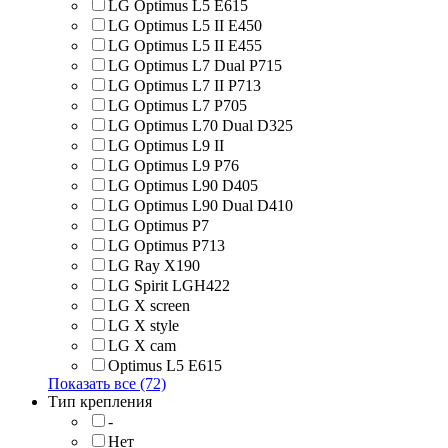
LG Optimus L5 E615
LG Optimus L5 II E450
LG Optimus L5 II E455
LG Optimus L7 Dual P715
LG Optimus L7 II P713
LG Optimus L7 P705
LG Optimus L70 Dual D325
LG Optimus L9 II
LG Optimus L9 P76
LG Optimus L90 D405
LG Optimus L90 Dual D410
LG Optimus P7
LG Optimus P713
LG Ray X190
LG Spirit LGH422
LG X screen
LG X style
LG Х cam
Optimus L5 E615
Показать все (72)
Тип крепления
-
Нет