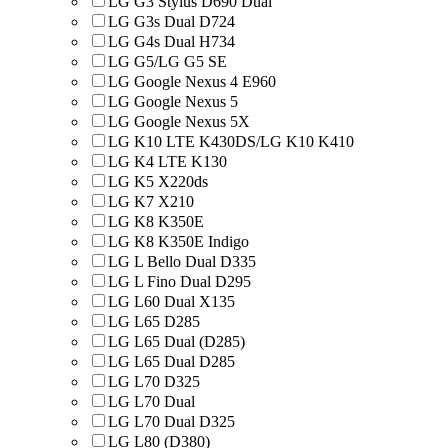
LG G3 Stylus D690 Dual
LG G3s Dual D724
LG G4s Dual H734
LG G5/LG G5 SE
LG Google Nexus 4 E960
LG Google Nexus 5
LG Google Nexus 5X
LG K10 LTE K430DS/LG K10 K410
LG K4 LTE K130
LG K5 X220ds
LG K7 X210
LG K8 K350E
LG K8 K350E Indigo
LG L Bello Dual D335
LG L Fino Dual D295
LG L60 Dual X135
LG L65 D285
LG L65 Dual (D285)
LG L65 Dual D285
LG L70 D325
LG L70 Dual
LG L70 Dual D325
LG L80 (D380)