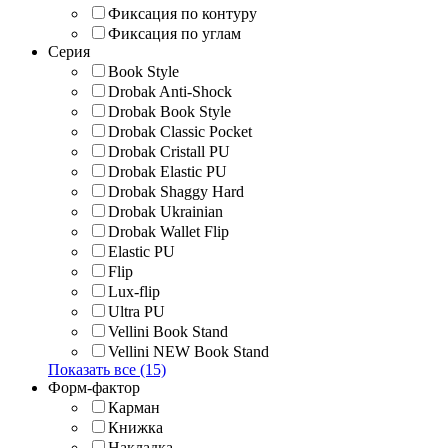
Фиксация по контуру
Фиксация по углам
Серия
Book Style
Drobak Anti-Shock
Drobak Book Style
Drobak Classic Pocket
Drobak Cristall PU
Drobak Elastic PU
Drobak Shaggy Hard
Drobak Ukrainian
Drobak Wallet Flip
Elastic PU
Flip
Lux-flip
Ultra PU
Vellini Book Stand
Vellini NEW Book Stand
Показать все (15)
Форм-фактор
Карман
Книжка
Накладка