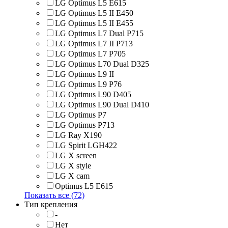
LG Optimus L5 E615
LG Optimus L5 II E450
LG Optimus L5 II E455
LG Optimus L7 Dual P715
LG Optimus L7 II P713
LG Optimus L7 P705
LG Optimus L70 Dual D325
LG Optimus L9 II
LG Optimus L9 P76
LG Optimus L90 D405
LG Optimus L90 Dual D410
LG Optimus P7
LG Optimus P713
LG Ray X190
LG Spirit LGH422
LG X screen
LG X style
LG Х cam
Optimus L5 E615
Показать все (72)
Тип крепления
-
Нет