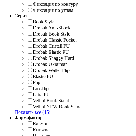
Фиксация по контуру
Фиксация по углам
Серия
Book Style
Drobak Anti-Shock
Drobak Book Style
Drobak Classic Pocket
Drobak Cristall PU
Drobak Elastic PU
Drobak Shaggy Hard
Drobak Ukrainian
Drobak Wallet Flip
Elastic PU
Flip
Lux-flip
Ultra PU
Vellini Book Stand
Vellini NEW Book Stand
Показать все (15)
Форм-фактор
Карман
Книжка
Накладка