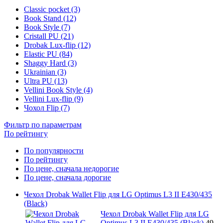
Classic pocket (3)
Book Stand (12)
Book Style (7)
Cristall PU (21)
Drobak Lux-flip (12)
Elastic PU (84)
Shaggy Hard (3)
Ukrainian (3)
Ultra PU (13)
Vellini Book Style (4)
Vellini Lux-flip (9)
Чохол Flip (7)
Фильтр по параметрам
По рейтингу
По популярности
По рейтингу
По цене, сначала недорогие
По цене, сначала дорогие
Чехол Drobak Wallet Flip для LG Optimus L3 II E430/435
(Black)
Чехол Drobak Wallet Flip для LG
Optimus L3 II E430/435 (Black)
49