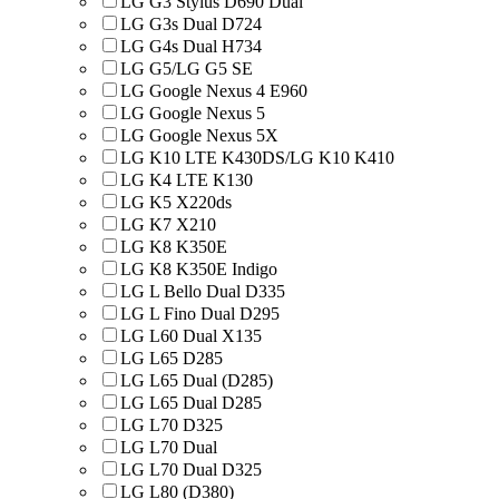
LG G3 Stylus D690 Dual
LG G3s Dual D724
LG G4s Dual H734
LG G5/LG G5 SE
LG Google Nexus 4 E960
LG Google Nexus 5
LG Google Nexus 5X
LG K10 LTE K430DS/LG K10 K410
LG K4 LTE K130
LG K5 X220ds
LG K7 X210
LG K8 K350E
LG K8 K350E Indigo
LG L Bello Dual D335
LG L Fino Dual D295
LG L60 Dual X135
LG L65 D285
LG L65 Dual (D285)
LG L65 Dual D285
LG L70 D325
LG L70 Dual
LG L70 Dual D325
LG L80 (D380)