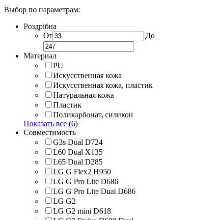
Выбор по параметрам:
Роздрібна
От
До
Материал
PU
Искусственная кожа
Искусственная кожа, пластик
Натуральная кожа
Пластик
Поликарбонат, силикон
Показать все (6)
Совместимость
G3s Dual D724
L60 Dual X135
L65 Dual D285
LG G Flex2 H950
LG G Pro Lite D686
LG G Pro Lite Dual D686
LG G2
LG G2 mini D618