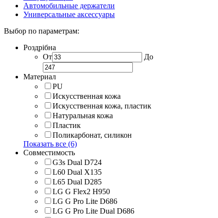
Автомобильные держатели
Универсальные аксессуары
Выбор по параметрам:
Роздрібна
От
До
Материал
PU
Искусственная кожа
Искусственная кожа, пластик
Натуральная кожа
Пластик
Поликарбонат, силикон
Показать все (6)
Совместимость
G3s Dual D724
L60 Dual X135
L65 Dual D285
LG G Flex2 H950
LG G Pro Lite D686
LG G Pro Lite Dual D686