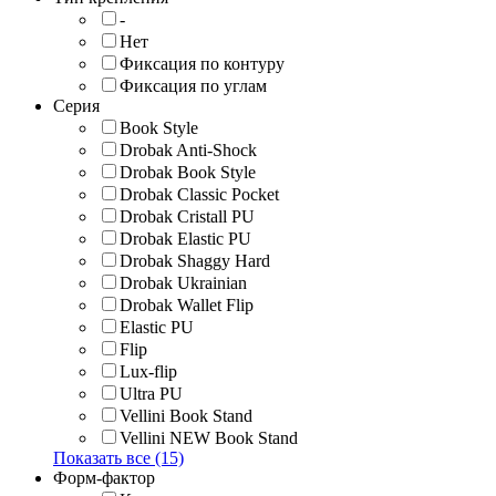
-
Нет
Фиксация по контуру
Фиксация по углам
Серия
Book Style
Drobak Anti-Shock
Drobak Book Style
Drobak Classic Pocket
Drobak Cristall PU
Drobak Elastic PU
Drobak Shaggy Hard
Drobak Ukrainian
Drobak Wallet Flip
Elastic PU
Flip
Lux-flip
Ultra PU
Vellini Book Stand
Vellini NEW Book Stand
Показать все (15)
Форм-фактор