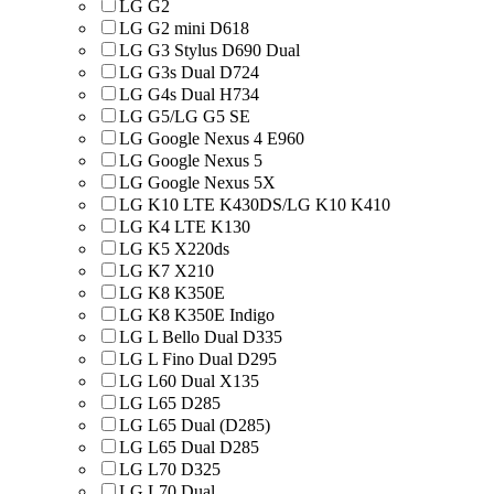
LG G2
LG G2 mini D618
LG G3 Stylus D690 Dual
LG G3s Dual D724
LG G4s Dual H734
LG G5/LG G5 SE
LG Google Nexus 4 E960
LG Google Nexus 5
LG Google Nexus 5X
LG K10 LTE K430DS/LG K10 K410
LG K4 LTE K130
LG K5 X220ds
LG K7 X210
LG K8 K350E
LG K8 K350E Indigo
LG L Bello Dual D335
LG L Fino Dual D295
LG L60 Dual X135
LG L65 D285
LG L65 Dual (D285)
LG L65 Dual D285
LG L70 D325
LG L70 Dual