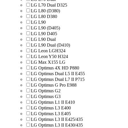
LG L70 Dual D325
LG L80 (D380)
LG L80 D380
LG L90
LG L90 (D405)
LG L90 D405
LG L90 Dual
LG L90 Dual (D410)
LG Leon LGH324
LG Leon Y50 H324
LG Max X155 LG
LG Optimus 4X HD P880
LG Optimus Dual L5 II E455
LG Optimus Dual L7 II P715
LG Optimus G Pro E988
LG Optimus G2
LG Optimus G3
LG Optimus L1 II E410
LG Optimus L3 E400
LG Optimus L3 E405
LG Optimus L3 II E425/435
LG Optimus L3 II E430/435