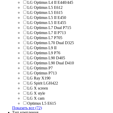
LG Optimus L4 II E440/445
LG Optimus L5 E612
LG Optimus L5 E615
LG Optimus L5 II E450
LG Optimus L5 II E455
LG Optimus L7 Dual P715
LG Optimus L7 II P713
LG Optimus L7 P705
LG Optimus L70 Dual D325
LG Optimus L9 II
LG Optimus L9 P76
LG Optimus L90 D405
LG Optimus L90 Dual D410
LG Optimus P7
LG Optimus P713
LG Ray X190
LG Spirit LGH422
LG X screen
LG X style
LG Х cam
Optimus L5 E615
Показать все (72)
Тип крепления