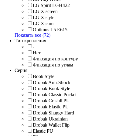
LG Spirit LGH422
LG X screen
LG X style
LG Х cam
Optimus L5 E615
Показать все (72)
Тип крепления
-
Нет
Фиксация по контуру
Фиксация по углам
Серия
Book Style
Drobak Anti-Shock
Drobak Book Style
Drobak Classic Pocket
Drobak Cristall PU
Drobak Elastic PU
Drobak Shaggy Hard
Drobak Ukrainian
Drobak Wallet Flip
Elastic PU