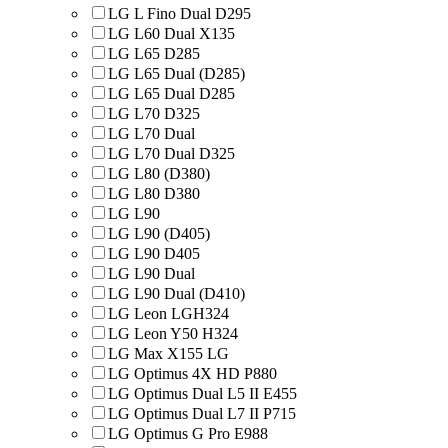
LG L Fino Dual D295
LG L60 Dual X135
LG L65 D285
LG L65 Dual (D285)
LG L65 Dual D285
LG L70 D325
LG L70 Dual
LG L70 Dual D325
LG L80 (D380)
LG L80 D380
LG L90
LG L90 (D405)
LG L90 D405
LG L90 Dual
LG L90 Dual (D410)
LG Leon LGH324
LG Leon Y50 H324
LG Max X155 LG
LG Optimus 4X HD P880
LG Optimus Dual L5 II E455
LG Optimus Dual L7 II P715
LG Optimus G Pro E988