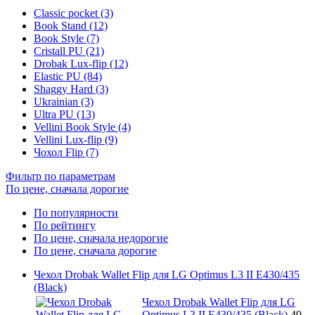
Classic pocket (3)
Book Stand (12)
Book Style (7)
Cristall PU (21)
Drobak Lux-flip (12)
Elastic PU (84)
Shaggy Hard (3)
Ukrainian (3)
Ultra PU (13)
Vellini Book Style (4)
Vellini Lux-flip (9)
Чохол Flip (7)
Фильтр по параметрам
По цене, сначала дорогие
По популярности
По рейтингу
По цене, сначала недорогие
По цене, сначала дорогие
Чехол Drobak Wallet Flip для LG Optimus L3 II E430/435
(Black)
Чехол Drobak Wallet Flip для LG
Optimus L3 II E430/435 (Black)
49