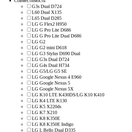
Совместимость
G3s Dual D724
L60 Dual X135
L65 Dual D285
LG G Flex2 H950
LG G Pro Lite D686
LG G Pro Lite Dual D686
LG G2
LG G2 mini D618
LG G3 Stylus D690 Dual
LG G3s Dual D724
LG G4s Dual H734
LG G5/LG G5 SE
LG Google Nexus 4 E960
LG Google Nexus 5
LG Google Nexus 5X
LG K10 LTE K430DS/LG K10 K410
LG K4 LTE K130
LG K5 X220ds
LG K7 X210
LG K8 K350E
LG K8 K350E Indigo
LG L Bello Dual D335